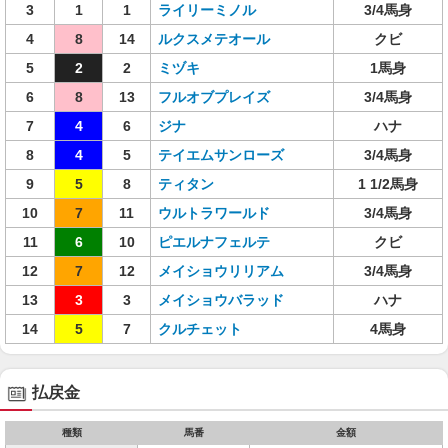
3
1
1
ライリーミノル
3/4馬身
4
8
14
ルクスメテオール
クビ
5
2
2
ミヅキ
1馬身
6
8
13
フルオブプレイズ
3/4馬身
7
4
6
ジナ
ハナ
8
4
5
テイエムサンローズ
3/4馬身
9
5
8
ティタン
1 1/2馬身
10
7
11
ウルトラワールド
3/4馬身
11
6
10
ピエルナフェルテ
クビ
12
7
12
メイショウリリアム
3/4馬身
13
3
3
メイショウバラッド
ハナ
14
5
7
クルチェット
4馬身
払戻金
種類
馬番
金額