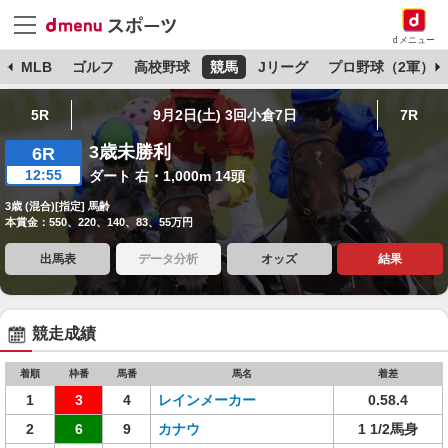
dメニュー
球
MLB
ゴルフ
高校野球
競馬
Jリーグ
プロ野球（2軍）
5R
9月2日(土) 3回小倉7日
7R
3歳未勝利
6R
12:55
ダート 右・1,000m 14頭
3歳 (混合)[指定] 馬齢
本賞金：550、220、140、83、55万円
出馬表
データ分析
オッズ
結果
競走成績
着順
枠番
馬番
馬名
着差
1
3
4
レインメーカー
0.58.4
2
6
9
カナウ
1 1/2馬身