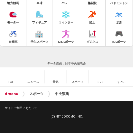
地方競馬
卓球
バレー
格闘技
バドミントン
モーター
フィギュア
ウィンター
陸上
水泳
自転車
学生スポーツ
Doスポーツ
ビジネス
eスポーツ
データ提供：日本中央競馬会
TOP
ニュース
天気
スポーツ
占い
すべて
スポーツ
中央競馬
サイトご利用にあたって
(C) NTT DOCOMO, INC.