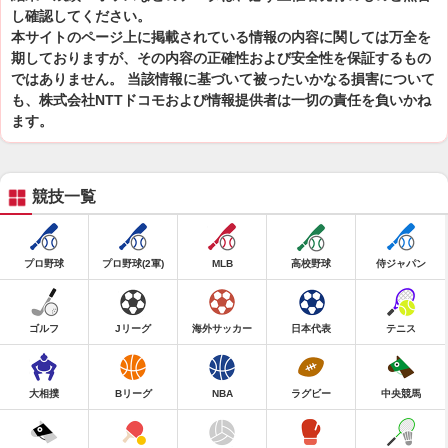
し確認してください。
本サイトのページ上に掲載されている情報の内容に関しては万全を
期しておりますが、その内容の正確性および安全性を保証するもの
ではありません。 当該情報に基づいて被ったいかなる損害について
も、株式会社NTTドコモおよび情報提供者は一切の責任を負いかね
ます。
競技一覧
プロ野球
プロ野球(2軍)
MLB
高校野球
侍ジャパン
ゴルフ
Jリーグ
海外サッカー
日本代表
テニス
大相撲
Bリーグ
NBA
ラグビー
中央競馬