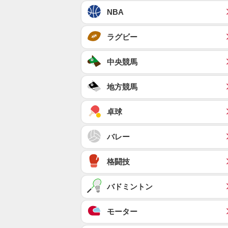
NBA
ラグビー
中央競馬
地方競馬
卓球
バレー
格闘技
バドミントン
モーター