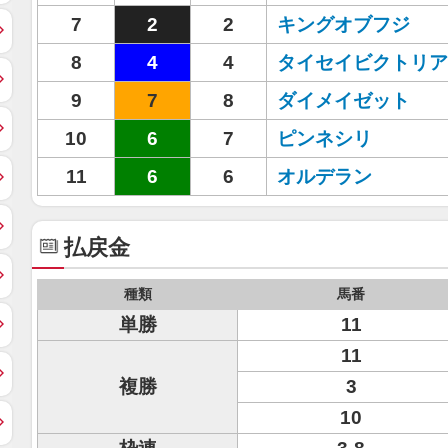
7
2
2
キングオブフジ
8
4
4
タイセイビクトリア
9
7
8
ダイメイゼット
10
6
7
ピンネシリ
11
6
6
オルデラン
払戻金
種類
馬番
単勝
11
11
複勝
3
10