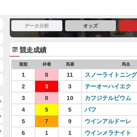
データ分析
オッズ
競走成績
着順
枠番
馬番
馬名
1
8
11
スノーライトニング
2
3
3
テーオーハイエク
3
8
10
カフジテルビウム
4
5
5
パフ
5
7
9
ウインアルドーレ
6
1
1
ウインメラナイト