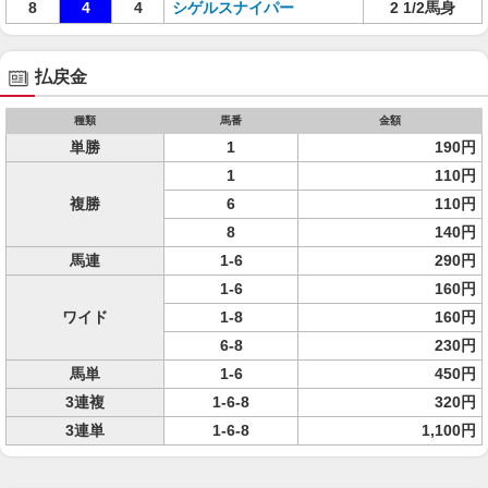
8
4
4
シゲルスナイパー
2 1/2馬身
払戻金
種類
馬番
金額
単勝
1
190円
1
110円
複勝
6
110円
8
140円
馬連
1-6
290円
1-6
160円
ワイド
1-8
160円
6-8
230円
馬単
1-6
450円
3連複
1-6-8
320円
3連単
1-6-8
1,100円