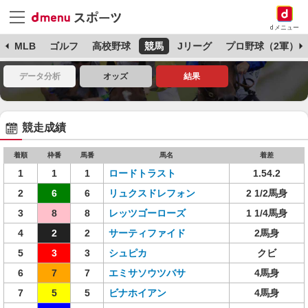
dメニュー
球
MLB
ゴルフ
高校野球
競馬
Jリーグ
プロ野球（2軍）
データ分析
オッズ
結果
競走成績
着順
枠番
馬番
馬名
着差
1
1
1
ロードトラスト
1.54.2
2
6
6
リュクスドレフォン
2 1/2馬身
3
8
8
レッツゴーローズ
1 1/4馬身
4
2
2
サーティファイド
2馬身
5
3
3
シュピカ
クビ
6
7
7
エミサソウツバサ
4馬身
7
5
5
ビナホイアン
4馬身