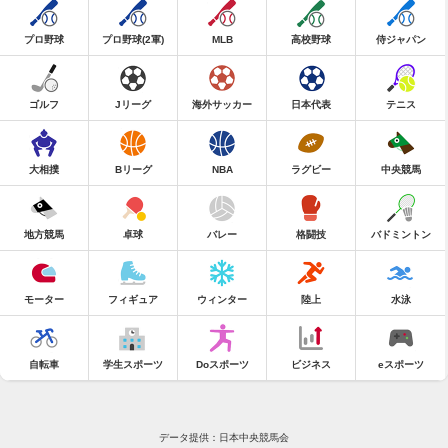
プロ野球
プロ野球(2軍)
MLB
高校野球
侍ジャパン
ゴルフ
Jリーグ
海外サッカー
日本代表
テニス
大相撲
Bリーグ
NBA
ラグビー
中央競馬
地方競馬
卓球
バレー
格闘技
バドミントン
モーター
フィギュア
ウィンター
陸上
水泳
自転車
学生スポーツ
Doスポーツ
ビジネス
eスポーツ
データ提供：日本中央競馬会