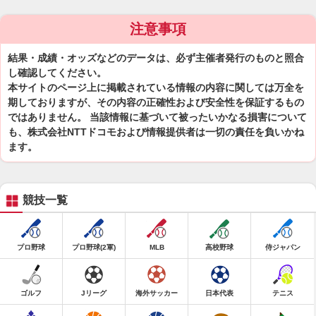
注意事項
結果・成績・オッズなどのデータは、必ず主催者発行のものと照合
し確認してください。
本サイトのページ上に掲載されている情報の内容に関しては万全を
期しておりますが、その内容の正確性および安全性を保証するもの
ではありません。 当該情報に基づいて被ったいかなる損害について
も、株式会社NTTドコモおよび情報提供者は一切の責任を負いかね
ます。
競技一覧
プロ野球
プロ野球(2軍)
MLB
高校野球
侍ジャパン
ゴルフ
Jリーグ
海外サッカー
日本代表
テニス