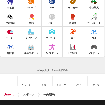
大相撲
Bリーグ
NBA
ラグビー
中央競馬
地方競馬
卓球
バレー
格闘技
バドミントン
モーター
フィギュア
ウィンター
陸上
水泳
自転車
学生スポーツ
Doスポーツ
ビジネス
eスポーツ
データ提供：日本中央競馬会
TOP
ニュース
天気
スポーツ
占い
すべて
スポーツ
中央競馬