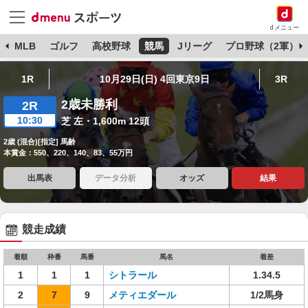
dメニュー
球
MLB
ゴルフ
高校野球
競馬
Jリーグ
プロ野球（2軍）
1R
10月29日(日) 4回東京9日
3R
2歳未勝利
2R
10:30
芝 左・1,600m 12頭
2歳 (混合)[指定] 馬齢
本賞金：550、220、140、83、55万円
出馬表
データ分析
オッズ
結果
競走成績
着順
枠番
馬番
馬名
着差
1
1
1
シトラール
1.34.5
2
7
9
メティエダール
1/2馬身