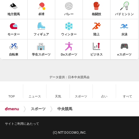
地方競馬
卓球
バレー
格闘技
バドミントン
モーター
フィギュア
ウィンター
陸上
水泳
自転車
学生スポーツ
Doスポーツ
ビジネス
eスポーツ
データ提供：日本中央競馬会
TOP
ニュース
天気
スポーツ
占い
すべて
スポーツ
中央競馬
サイトご利用にあたって
(C) NTT DOCOMO, INC.