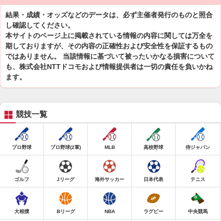
結果・成績・オッズなどのデータは、必ず主催者発行のものと照合
し確認してください。
本サイトのページ上に掲載されている情報の内容に関しては万全を
期しておりますが、その内容の正確性および安全性を保証するもの
ではありません。 当該情報に基づいて被ったいかなる損害について
も、株式会社NTTドコモおよび情報提供者は一切の責任を負いかね
ます。
競技一覧
プロ野球
プロ野球(2軍)
MLB
高校野球
侍ジャパン
ゴルフ
Jリーグ
海外サッカー
日本代表
テニス
大相撲
Bリーグ
NBA
ラグビー
中央競馬