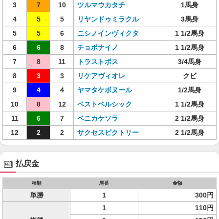
3
7
10
ツルマウカタチ
1馬身
4
5
5
リヤンドゥミラクル
3馬身
5
5
6
ニシノインヴィクタ
1 1/2馬身
6
6
8
チョボナイノ
1 1/2馬身
7
8
11
トラストボス
3/4馬身
8
3
3
リケアヴィオレ
クビ
9
4
4
ヤマタケボヌール
1/2馬身
10
8
12
ベストベルシック
1 1/2馬身
11
6
7
ベニカケソラ
2 1/2馬身
12
2
2
サクセスビクトリー
2 1/2馬身
払戻金
種類
馬番
金額
単勝
1
300円
1
110円