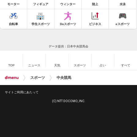
モーター
フィギュア
ウィンター
陸上
水泳
自転車
学生スポーツ
Doスポーツ
ビジネス
eスポーツ
データ提供：日本中央競馬会
TOP
ニュース
天気
スポーツ
占い
すべて
スポーツ
中央競馬
サイトご利用にあたって
(C) NTT DOCOMO, INC.