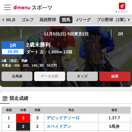
dメニュー
球
MLB
ゴルフ
高校野球
競馬
Jリーグ
プロ野球（2軍）
11月5日(日) 5回東京2日
2R
2歳未勝利
1R
10:00
ダート 左・1,600m 13頭
2歳 ［指定］ 馬齢
本賞金：550、220、140、83、55万円
出馬表
データ分析
オッズ
結果
競走成績
着順
枠番
馬番
馬名
着差
1
3
3
デビッドテソーロ
1.37.7
2
2
2
スペイドアン
5馬身