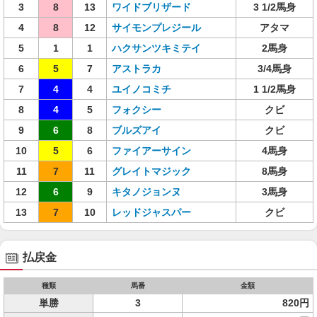
3
8
13
ワイドブリザード
3 1/2馬身
4
8
12
サイモンプレジール
アタマ
5
1
1
ハクサンツキミテイ
2馬身
6
5
7
アストラカ
3/4馬身
7
4
4
ユイノコミチ
1 1/2馬身
8
4
5
フォクシー
クビ
9
6
8
ブルズアイ
クビ
10
5
6
ファイアーサイン
4馬身
11
7
11
グレイトマジック
8馬身
12
6
9
キタノジョンヌ
3馬身
13
7
10
レッドジャスパー
クビ
払戻金
種類
馬番
金額
単勝
3
820円