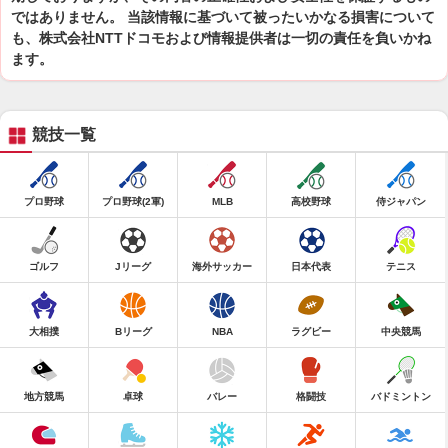
ではありません。 当該情報に基づいて被ったいかなる損害について
も、株式会社NTTドコモおよび情報提供者は一切の責任を負いかね
ます。
競技一覧
プロ野球
プロ野球(2軍)
MLB
高校野球
侍ジャパン
ゴルフ
Jリーグ
海外サッカー
日本代表
テニス
大相撲
Bリーグ
NBA
ラグビー
中央競馬
地方競馬
卓球
バレー
格闘技
バドミントン