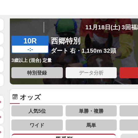
11月18日(土) 3回
10R
西郷特別
-:-
ダート 右・1,150m 32頭
3歳以上 (混合) 定量
特別登録
データ分析
オッズ
人気5位
単勝・複勝
ワイド
馬単