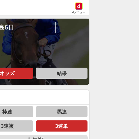
dメニュー
福島5日
オッズ
結果
枠連
馬連
3連複
3連単