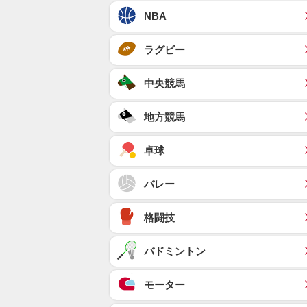
NBA
ラグビー
中央競馬
地方競馬
卓球
バレー
格闘技
バドミントン
モーター