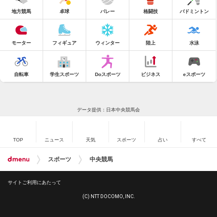
地方競馬
卓球
バレー
格闘技
バドミントン
モーター
フィギュア
ウィンター
陸上
水泳
自転車
学生スポーツ
Doスポーツ
ビジネス
eスポーツ
データ提供：日本中央競馬会
TOP
ニュース
天気
スポーツ
占い
すべて
スポーツ
中央競馬
サイトご利用にあたって
(C) NTT DOCOMO, INC.