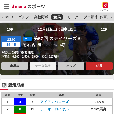
dメニュー
球
MLB
ゴルフ
高校野球
競馬
Jリーグ
プロ野球（2軍）
10R
12月2日(土) 5回中山1日
12R
第57回 ステイヤーズＳ
11R
15:45
芝 右 内2周・3,600m 16頭
3歳以上 (国際)(特指) 別定
本賞金：6,200、2,500、1,600、930、620万円
出馬表
データ分析
オッズ
結果
競走成績
着順
枠番
馬番
馬名
着差
1
4
7
アイアンバローズ
3.45.4
2
6
11
テーオーロイヤル
2 1/2馬身