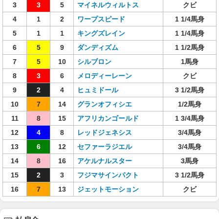
3
3
5
マイネルウィルトス
クビ
4
1
2
ワープスピード
1 1/4馬身
5
1
1
キングズレイン
1 1/4馬身
6
5
9
ダンディズム
1 1/2馬身
7
5
10
シルブロン
1馬身
8
3
6
メロディーレーン
クビ
9
2
4
ヒュミドール
3 1/2馬身
10
7
14
グランオフィシエ
1/2馬身
11
8
15
アフリカンゴールド
1 3/4馬身
12
4
8
レッドジェネシス
3/4馬身
13
6
12
セファーラジエル
3/4馬身
14
8
16
アケルナルスター
3馬身
15
2
3
フジマサインパクト
3 1/2馬身
16
7
13
ジェットモーション
クビ