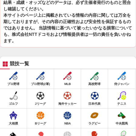
結果・成績・オッズなどのデータは、必ず主催者発行のものと照合
し確認してください。
本サイトのページ上に掲載されている情報の内容に関しては万全を
期しておりますが、その内容の正確性および安全性を保証するもの
ではありません。 当該情報に基づいて被ったいかなる損害について
も、株式会社NTTドコモおよび情報提供者は一切の責任を負いかね
ます。
競技一覧
プロ野球
プロ野球(2軍)
MLB
高校野球
侍ジャパン
ゴルフ
Jリーグ
海外サッカー
日本代表
テニス
大相撲
Bリーグ
NBA
ラグビー
中央競馬