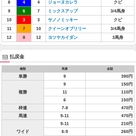
8
4
4
ジョーヌカレラ
クビ
9
6
7
ミックスアップ
3/4馬身
10
3
3
サノノミッキー
クビ
11
7
10
クイーンオブリリー
3/4馬身
12
8
12
ヨツヤカイダン
3馬身
払戻金
種類
馬番
金額
単勝
9
390円
9
150円
複勝
11
110円
6
150円
枠連
7-8
470円
馬連
9-11
470円
9-11
210円
ワイド
6-9
260円