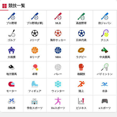
競技一覧
プロ野球
プロ野球(2軍)
MLB
高校野球
侍ジャパン
ゴルフ
Jリーグ
海外サッカー
日本代表
テニス
大相撲
Bリーグ
NBA
ラグビー
中央競馬
地方競馬
卓球
バレー
格闘技
バドミントン
モーター
フィギュア
ウィンター
陸上
水泳
自転車
学生スポーツ
Doスポーツ
ビジネス
eスポーツ