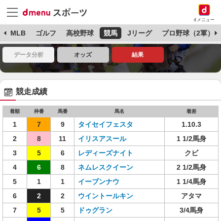
dメニュー
球
MLB
ゴルフ
高校野球
競馬
Jリーグ
プロ野球（2軍）
データ分析
オッズ
結果
競走成績
着順
枠番
馬番
馬名
着差
1
7
9
タイセイフェスタ
1.10.3
2
8
11
イリスアスール
1 1/2馬身
3
5
6
レディーズナイト
クビ
4
6
8
ネムレスクイーン
2 1/2馬身
5
1
1
イーブンナウ
1 1/4馬身
6
2
2
ウイントールキン
アタマ
7
5
5
ドゥグラン
3/4馬身