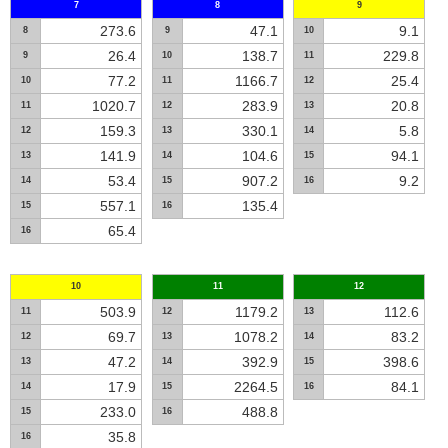
7
8
9
273.6
47.1
9.1
8
9
10
26.4
138.7
229.8
9
10
11
77.2
1166.7
25.4
10
11
12
1020.7
283.9
20.8
11
12
13
159.3
330.1
5.8
12
13
14
141.9
104.6
94.1
13
14
15
53.4
907.2
9.2
14
15
16
557.1
135.4
15
16
65.4
16
10
11
12
503.9
1179.2
112.6
11
12
13
69.7
1078.2
83.2
12
13
14
47.2
392.9
398.6
13
14
15
17.9
2264.5
84.1
14
15
16
233.0
488.8
15
16
35.8
16