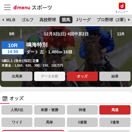
dメニュー
球
MLB
ゴルフ
高校野球
競馬
Jリーグ
プロ野球（2軍）
9R
12月3日(日) 4回中京2日
11R
鳴海特別
10R
14:50
ダート 左・1,400m 16頭
3歳以上 (混合)[指定] 定量
本賞金：1,550、620、390、230、155万円
出馬表
データ分析
オッズ
結果
オッズ
人気5位
単勝・複勝
枠連
馬連
ワイド
馬単
3連複
3連単