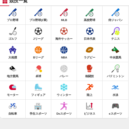
競技一覧
プロ野球
プロ野球(2軍)
MLB
高校野球
侍ジャパン
ゴルフ
Jリーグ
海外サッカー
日本代表
テニス
大相撲
Bリーグ
NBA
ラグビー
中央競馬
地方競馬
卓球
バレー
格闘技
バドミントン
モーター
フィギュア
ウィンター
陸上
水泳
自転車
学生スポーツ
Doスポーツ
ビジネス
eスポーツ