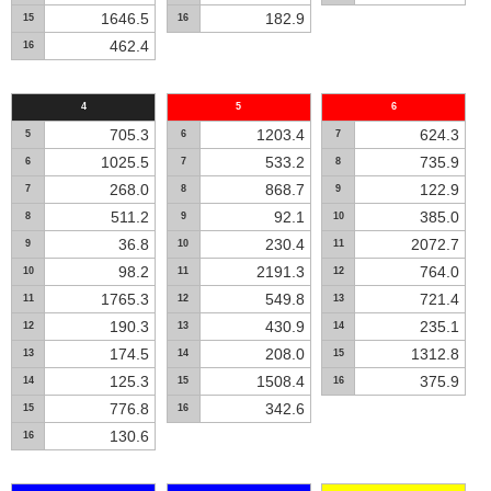
1646.5
182.9
15
16
462.4
16
4
5
6
705.3
1203.4
624.3
5
6
7
1025.5
533.2
735.9
6
7
8
268.0
868.7
122.9
7
8
9
511.2
92.1
385.0
8
9
10
36.8
230.4
2072.7
9
10
11
98.2
2191.3
764.0
10
11
12
1765.3
549.8
721.4
11
12
13
190.3
430.9
235.1
12
13
14
174.5
208.0
1312.8
13
14
15
125.3
1508.4
375.9
14
15
16
776.8
342.6
15
16
130.6
16