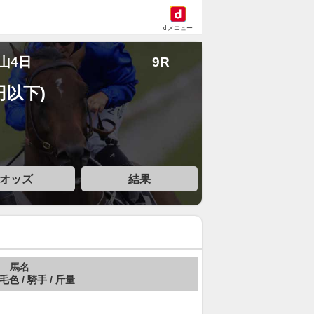
dメニュー
中山4日
9R
円以下)
オッズ
結果
馬名
 毛色 / 騎手 / 斤量