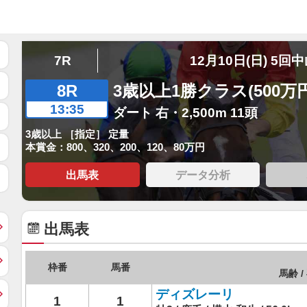
7R
12月10日(日) 5回
8R
3歳以上1勝クラス(500万
13:35
ダート 右・2,500m 11頭
3歳以上 ［指定］ 定量
本賞金：800、320、200、120、80万円
出馬表
データ分析
出馬表
枠番
馬番
馬齢 /
ディズレーリ
1
1