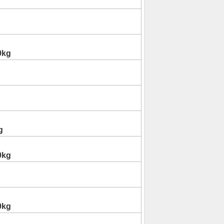
0kg
g
0kg
0kg