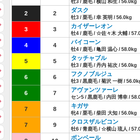
牡3 / 鹿毛 / 横山 和生 / 56.0kg
ダスク
2
2
牡3 / 栗毛 / 幸 英明 / 56.0kg
カイザーレオン
3
3
牡4 / 鹿毛 / ☆佐々木 大輔 / 57.
バイコーン
4
4
牡4 / 鹿毛 / 亀田 温心 / 58.0kg
タッチャブル
5
5
牡3 / 鹿毛 / 丹内 祐次 / 56.0kg
フクノブルジュ
6
6
牡3 / 黒鹿毛 / 菊沢 一樹 / 56.0k
アヴァンツァーレ
6
7
セン5 / 黒鹿毛 / 内田 博幸 / 58.
キガサ
7
8
牝4 / 栗毛 / 柴田 大知 / 56.0kg
クロスザルビコン
7
9
牡6 / 青鹿毛 / ☆横山 琉人 / 57.
ボンベール