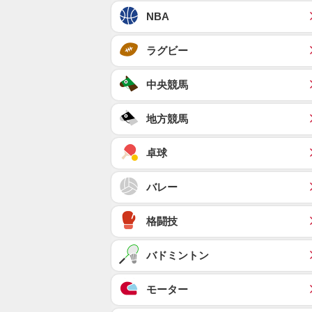
NBA
ラグビー
中央競馬
地方競馬
卓球
バレー
格闘技
バドミントン
モーター