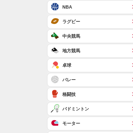
NBA
ラグビー
中央競馬
地方競馬
卓球
バレー
格闘技
バドミントン
モーター