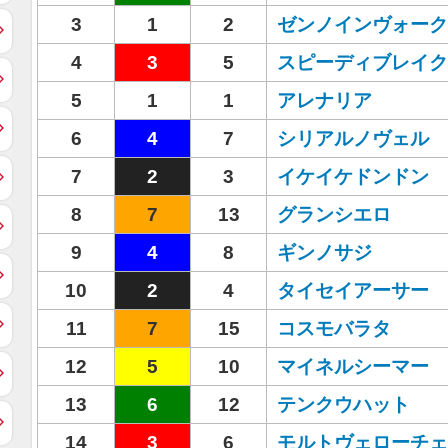
3
1
2
ゼンノインヴォーク
4
3
5
スピーディブレイク
5
1
1
アレナリア
6
4
7
シリアルノヴェル
7
2
3
イケイケドンドン
8
7
13
グランシエロ
9
4
8
ギンノサジ
10
2
4
タイセイアーサー
11
7
15
コスモバラタ
12
5
10
マイネルシーマー
13
6
12
テンクウハット
14
3
6
モルトヴェローチェ