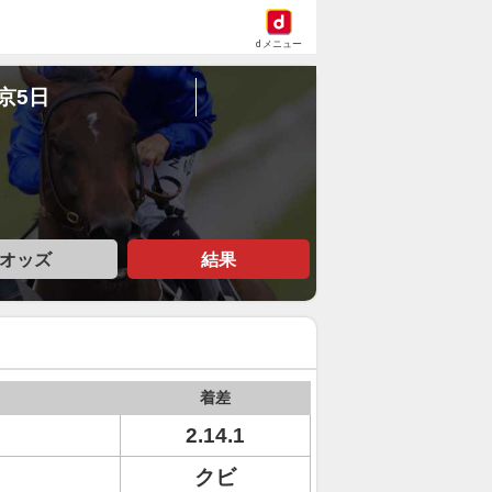
dメニュー
中京5日
オッズ
結果
着差
2.14.1
クビ