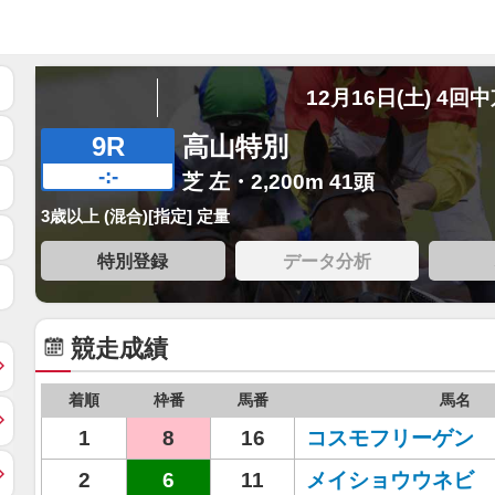
12月16日(土) 4回
9R
高山特別
-:-
芝 左・2,200m 41頭
3歳以上 (混合)[指定] 定量
特別登録
データ分析
競走成績
着順
枠番
馬番
馬名
1
8
16
コスモフリーゲン
2
6
11
メイショウウネビ