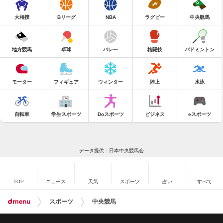
大相撲
Bリーグ
NBA
ラグビー
中央競馬
地方競馬
卓球
バレー
格闘技
バドミントン
モーター
フィギュア
ウィンター
陸上
水泳
自転車
学生スポーツ
Doスポーツ
ビジネス
eスポーツ
データ提供：日本中央競馬会
TOP
ニュース
天気
スポーツ
占い
すべて
スポーツ
中央競馬