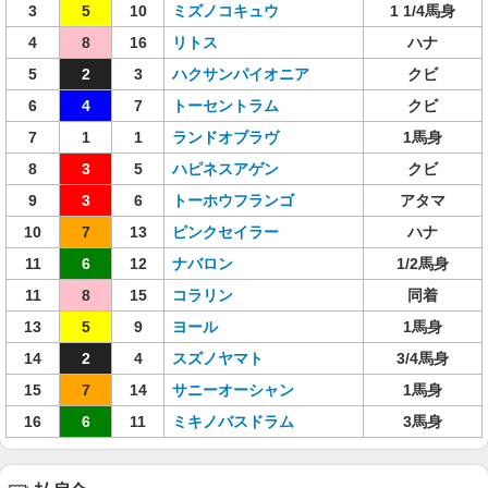
3
5
10
ミズノコキュウ
1 1/4馬身
4
8
16
リトス
ハナ
5
2
3
ハクサンパイオニア
クビ
6
4
7
トーセントラム
クビ
7
1
1
ランドオブラヴ
1馬身
8
3
5
ハピネスアゲン
クビ
9
3
6
トーホウフランゴ
アタマ
10
7
13
ピンクセイラー
ハナ
11
6
12
ナバロン
1/2馬身
11
8
15
コラリン
同着
13
5
9
ヨール
1馬身
14
2
4
スズノヤマト
3/4馬身
15
7
14
サニーオーシャン
1馬身
16
6
11
ミキノバスドラム
3馬身