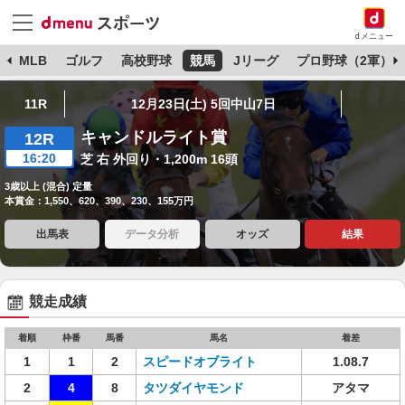
dメニュー
球
MLB
ゴルフ
高校野球
競馬
Jリーグ
プロ野球（2軍）
11R
12月23日(土) 5回中山7日
キャンドルライト賞
12R
16:20
芝 右 外回り・1,200m 16頭
3歳以上 (混合) 定量
本賞金：1,550、620、390、230、155万円
出馬表
データ分析
オッズ
結果
競走成績
着順
枠番
馬番
馬名
着差
1
1
2
スピードオブライト
1.08.7
2
4
8
タツダイヤモンド
アタマ