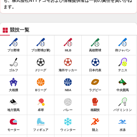
も、株式会社NTTドコモおよび情報提供者は一切の責任を負いかね
ます。
競技一覧
プロ野球
プロ野球(2軍)
MLB
高校野球
侍ジャパン
ゴルフ
Jリーグ
海外サッカー
日本代表
テニス
大相撲
Bリーグ
NBA
ラグビー
中央競馬
地方競馬
卓球
バレー
格闘技
バドミントン
モーター
フィギュア
ウィンター
陸上
水泳