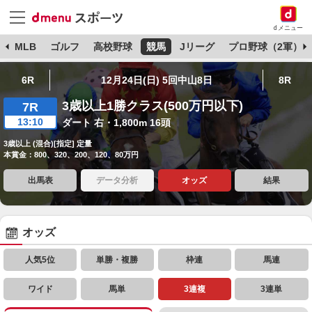
dメニュー
球
MLB
ゴルフ
高校野球
競馬
Jリーグ
プロ野球（2軍）
6R
12月24日(日) 5回中山8日
8R
3歳以上1勝クラス(500万円以下)
7R
13:10
ダート 右・1,800m 16頭
3歳以上 (混合)[指定] 定量
本賞金：800、320、200、120、80万円
出馬表
データ分析
オッズ
結果
オッズ
人気5位
単勝・複勝
枠連
馬連
ワイド
馬単
3連複
3連単