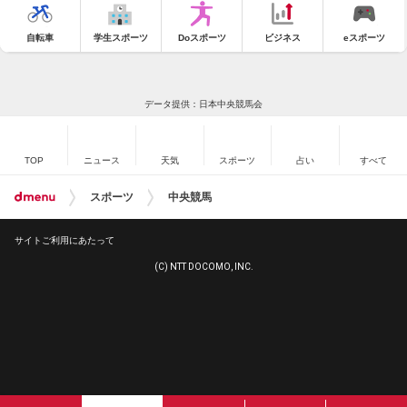
自転車
学生スポーツ
Doスポーツ
ビジネス
eスポーツ
データ提供：日本中央競馬会
TOP
ニュース
天気
スポーツ
占い
すべて
スポーツ
中央競馬
サイトご利用にあたって
(C) NTT DOCOMO, INC.