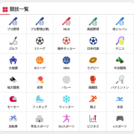
競技一覧
プロ野球
プロ野球(2軍)
MLB
高校野球
侍ジャパン
ゴルフ
Jリーグ
海外サッカー
日本代表
テニス
大相撲
Bリーグ
NBA
ラグビー
中央競馬
地方競馬
卓球
バレー
格闘技
バドミントン
モーター
フィギュア
ウィンター
陸上
水泳
自転車
学生スポーツ
Doスポーツ
ビジネス
eスポーツ