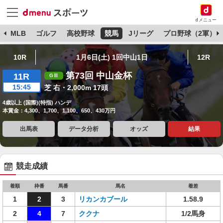
dメニュー
球
MLB
ゴルフ
高校野球
競馬
Jリーグ
プロ野球（2軍）
10R
1月6日(土) 1回中山1日
12R
第73回 中山金杯
11R
15:45
芝 右・2,000m 17頭
4歳以上 (国際)(特指) ハンデ
本賞金：4,300、1,700、1,100、650、430万円
出馬表
データ分析
オッズ
結果
競走成績
着順
枠番
馬番
馬名
着差
1
2
3
リカンカブール
1.58.9
2
4
7
ククナ
1/2馬身