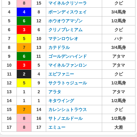
3
8
15
マイネルクリソーラ
クビ
4
4
8
ボーンディスウェイ
3/4馬身
5
6
12
ホウオウアマゾン
1/2馬身
6
3
6
クリノプレミアム
クビ
7
5
10
マテンロウレオ
ハナ
8
7
13
カテドラル
3/4馬身
9
6
11
ゴールデンハインド
アタマ
10
3
5
マイネルファンロン
アタマ
11
2
4
エピファニー
クビ
12
5
9
サクラトゥジュール
1/2馬身
13
1
2
アラタ
アタマ
14
1
1
キタウイング
1/2馬身
15
7
14
カレンシュトラウス
クビ
16
8
16
サトノエルドール
1/2馬身
17
8
17
エミュー
大差