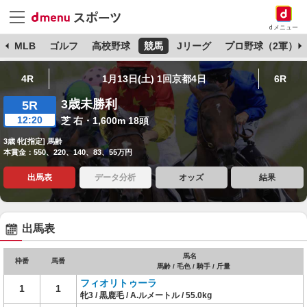
dメニュー
球
MLB
ゴルフ
高校野球
競馬
Jリーグ
プロ野球（2軍）
4R
1月13日(土) 1回京都4日
6R
3歳未勝利
5R
12:20
芝 右・1,600m 18頭
3歳 牝[指定] 馬齢
本賞金：550、220、140、83、55万円
出馬表
データ分析
オッズ
結果
出馬表
馬名
枠番
馬番
馬齢 / 毛色 / 騎手 / 斤量
フィオリトゥーラ
1
1
牝3 / 黒鹿毛 / A.ルメートル / 55.0kg