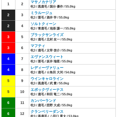
マサノカナリア
1
2
牝3 / 黒鹿毛 / 国分 優作 / 55.0kg
ミラルージュ
2
3
牝3 / 栗毛 / 酒井 学 / 55.0kg
ソルトクィーン
2
4
牝3 / 青鹿毛 / 池添 謙一 / 55.0kg
ブラックサンライズ
3
5
牝3 / 鹿毛 / 北村 友一 / 55.0kg
マフティ
3
6
牝3 / 鹿毛 / 太宰 啓介 / 55.0kg
エヴァンスウィート
4
7
牝3 / 栗毛 / 坂井 瑠星 / 55.0kg
レディーヴァリュー
4
8
牝3 / 鹿毛 / ☆角田 大河 / 54.0kg
ウインキャロライン
5
9
牝3 / 黒鹿毛 / 武 豊 / 55.0kg
エポックヴィーナス
5
10
牝3 / 鹿毛 / 和田 竜二 / 55.0kg
カンバーランド
6
11
牝3 / 鹿毛 / 団野 大成 / 55.0kg
クランベリーダンス
6
12
牝3 / 黒鹿毛 / △田口 貫太 / 53.0kg