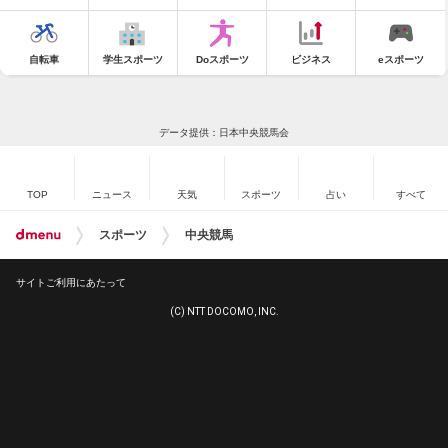
自転車
学生スポーツ
Doスポーツ
ビジネス
eスポーツ
データ提供：日本中央競馬会
TOP
ニュース
天気
スポーツ
占い
すべて
スポーツ
中央競馬
サイトご利用にあたって
(C) NTT DOCOMO, INC.