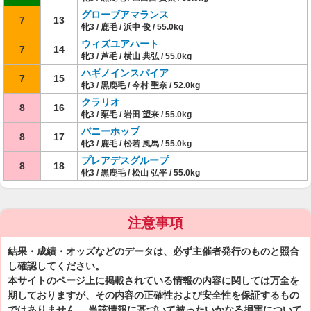
グローブアマランス
7
13
牝3 / 鹿毛 / 浜中 俊 / 55.0kg
ウィズユアハート
7
14
牝3 / 芦毛 / 横山 典弘 / 55.0kg
ハギノインスパイア
7
15
牝3 / 黒鹿毛 / 今村 聖奈 / 52.0kg
クラリオ
8
16
牝3 / 栗毛 / 岩田 望来 / 55.0kg
バニーホップ
8
17
牝3 / 鹿毛 / 松若 風馬 / 55.0kg
プレアデスグループ
8
18
牝3 / 黒鹿毛 / 松山 弘平 / 55.0kg
注意事項
結果・成績・オッズなどのデータは、必ず主催者発行のものと照合
し確認してください。
本サイトのページ上に掲載されている情報の内容に関しては万全を
期しておりますが、その内容の正確性および安全性を保証するもの
ではありません。 当該情報に基づいて被ったいかなる損害について