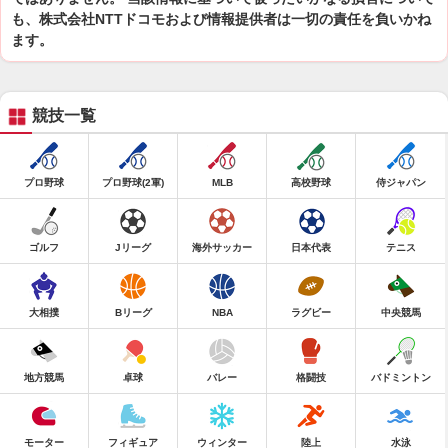
も、株式会社NTTドコモおよび情報提供者は一切の責任を負いかね
ます。
競技一覧
プロ野球
プロ野球(2軍)
MLB
高校野球
侍ジャパン
ゴルフ
Jリーグ
海外サッカー
日本代表
テニス
大相撲
Bリーグ
NBA
ラグビー
中央競馬
地方競馬
卓球
バレー
格闘技
バドミントン
モーター
フィギュア
ウィンター
陸上
水泳