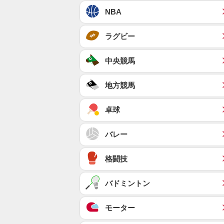
NBA
ラグビー
中央競馬
地方競馬
卓球
バレー
格闘技
バドミントン
モーター