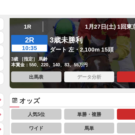
1R
1月27日(土) 1回東
2R
3歳未勝利
10:35
ダート 左・2,100m 15頭
3歳 ［指定］ 馬齢
本賞金：550、220、140、83、55万円
出馬表
データ分析
オッズ
人気5位
単勝・複勝
ワイド
馬単