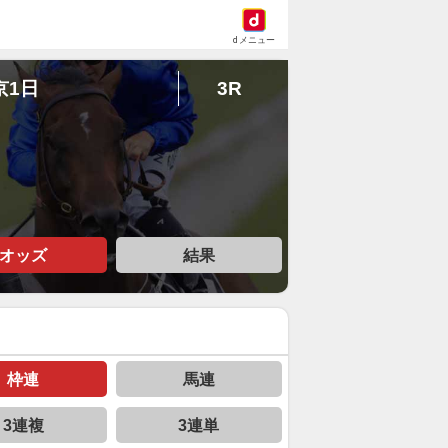
dメニュー
京1日
3R
オッズ
結果
枠連
馬連
3連複
3連単