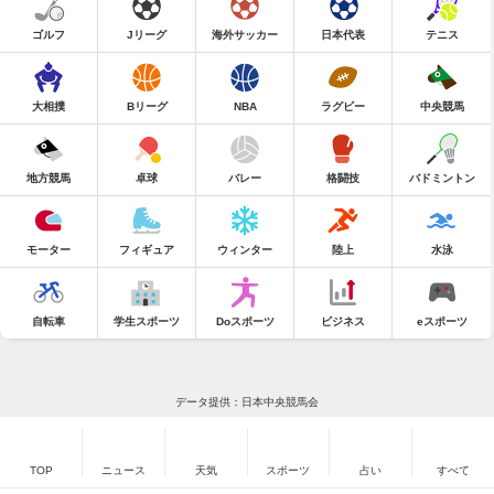
ゴルフ
Jリーグ
海外サッカー
日本代表
テニス
大相撲
Bリーグ
NBA
ラグビー
中央競馬
地方競馬
卓球
バレー
格闘技
バドミントン
モーター
フィギュア
ウィンター
陸上
水泳
自転車
学生スポーツ
Doスポーツ
ビジネス
eスポーツ
データ提供：日本中央競馬会
TOP
ニュース
天気
スポーツ
占い
すべて