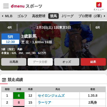
dメニュー
球
MLB
ゴルフ
高校野球
競馬
Jリーグ
プロ野球（2軍）
4R
2月3日(土) 1回東京3日
6R
3歳新馬
5R
12:30
芝 左・1,600m 16頭
3歳 ［指定］ 馬齢
本賞金：620、250、160、93、62万円
出馬表
データ分析
オッズ
結果
競走成績
着順
枠番
馬番
馬名
着差
1
6
12
セイロンジェムズ
1.35.8
2
8
15
ラーリア
2馬身