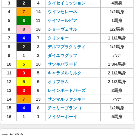
3
2
4
タイセイミッション
4馬身
4
7
14
ウインセレーネ
1/2馬身
5
6
11
ケイツールピア
1馬身
6
8
16
ショーヴェサル
1/2馬身
7
4
7
クリンキー
1 1/2馬身
8
2
3
デルマプラクリティ
1/2馬身
9
1
2
ダイユウグラフ
ハナ
10
5
10
サツキバラード
1 3/4馬身
11
3
5
キャラメルミルク
2 1/2馬身
12
5
9
オリフラム
2 1/2馬身
13
3
6
レインボートパーズ
2馬身
14
7
13
サンマルファンキー
ハナ
15
4
8
チェリーブランコ
1/2馬身
16
1
1
ノイジーボーイ
5馬身