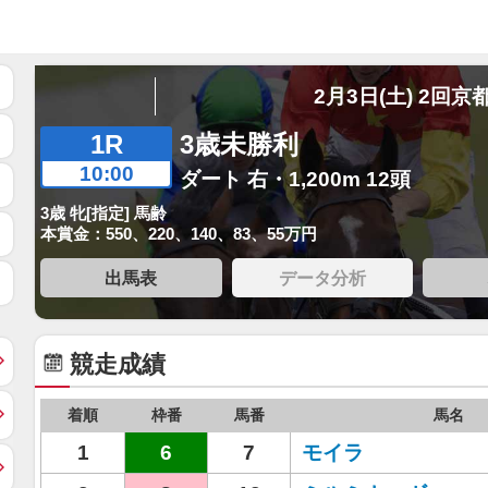
2月3日(土) 2回京
1R
3歳未勝利
10:00
ダート 右・1,200m 12頭
3歳 牝[指定] 馬齢
本賞金：550、220、140、83、55万円
出馬表
データ分析
競走成績
着順
枠番
馬番
馬名
1
6
7
モイラ