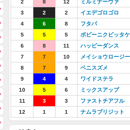
2
8
12
ミルミナーヴァ
3
2
2
イエデゴロゴロ
4
6
8
フタバ
5
5
5
ボビーニクビッタケ
6
8
11
ハッピーダンス
7
7
10
メイショウロージー
8
7
9
ベニスズメ
9
4
4
ワイドステラ
10
5
6
ミックスアップ
11
3
3
ファストチアフル
12
1
1
ナムラブリジット