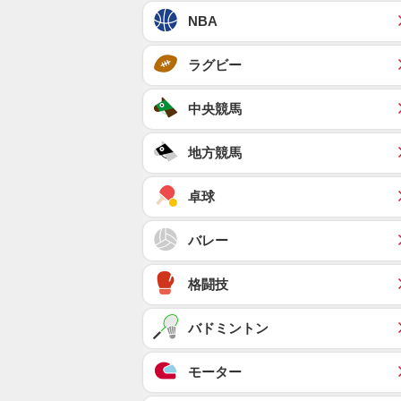
NBA
ラグビー
中央競馬
地方競馬
卓球
バレー
格闘技
バドミントン
モーター