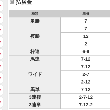
払戻金
種類
馬番
単勝
7
7
複勝
12
2
枠連
6-8
馬連
7-12
7-12
ワイド
2-7
2-12
馬単
7-12
3連複
2-7-12
3連単
7-12-2