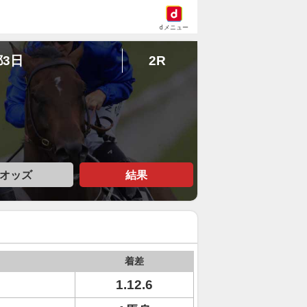
dメニュー
都3日
2R
オッズ
結果
着差
1.12.6