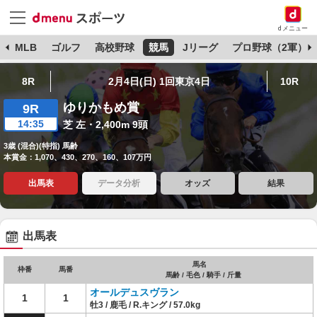
dメニュー
球
MLB
ゴルフ
高校野球
競馬
Jリーグ
プロ野球（2軍）
8R
2月4日(日) 1回東京4日
10R
ゆりかもめ賞
9R
14:35
芝 左・2,400m 9頭
3歳 (混合)(特指) 馬齢
本賞金：1,070、430、270、160、107万円
出馬表
データ分析
オッズ
結果
出馬表
馬名
枠番
馬番
馬齢 / 毛色 / 騎手 / 斤量
オールデュスヴラン
1
1
牡3 / 鹿毛 / R.キング / 57.0kg