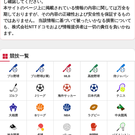
し確認してください。
本サイトのページ上に掲載されている情報の内容に関しては万全を
期しておりますが、その内容の正確性および安全性を保証するもの
ではありません。 当該情報に基づいて被ったいかなる損害について
も、株式会社NTTドコモおよび情報提供者は一切の責任を負いかね
ます。
競技一覧
プロ野球
プロ野球(2軍)
MLB
高校野球
侍ジャパン
ゴルフ
Jリーグ
海外サッカー
日本代表
テニス
大相撲
Bリーグ
NBA
ラグビー
中央競馬
地方競馬
卓球
バレー
格闘技
バドミントン