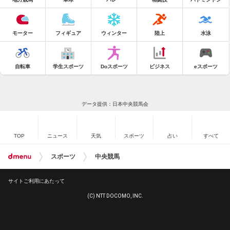
モーター
フィギュア
ウィンター
陸上
水泳
自転車
学生スポーツ
Doスポーツ
ビジネス
eスポーツ
データ提供：日本中央競馬会
TOP
ニュース
天気
スポーツ
占い
すべて
スポーツ
中央競馬
サイトご利用にあたって
(C) NTT DOCOMO, INC.