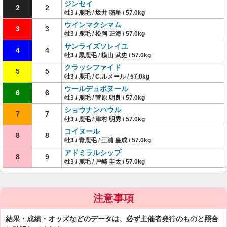
ジンセイ
2
2
牡3 / 鹿毛 / 坂井 瑠星 / 57.0kg
ウインマクシマム
3
3
牡3 / 鹿毛 / 松岡 正海 / 57.0kg
サンライズソレイユ
4
4
牡3 / 黒鹿毛 / 横山 武史 / 57.0kg
クラッシファイド
5
5
牡3 / 鹿毛 / C.ルメール / 57.0kg
ウールデュボヌール
6
6
牡3 / 鹿毛 / 菅原 明良 / 57.0kg
ショウナンハウル
7
7
牡3 / 鹿毛 / 津村 明秀 / 57.0kg
コイヌール
8
8
牡3 / 青鹿毛 / 三浦 皇成 / 57.0kg
アドミラルシップ
8
9
牡3 / 鹿毛 / 戸崎 圭太 / 57.0kg
注意事項
結果・成績・オッズなどのデータは、必ず主催者発行のものと照合