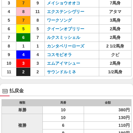
3
7
9
メイショウオオコ
7馬身
4
8
11
エクステンシヴリー
アタマ
5
7
8
ワークソング
3馬身
6
5
5
クイーンオブリリー
2馬身
7
6
7
ルクスミッシェル
2馬身
8
1
1
カンタベリーローズ
2 1/2馬身
9
4
4
コスモビオラ
クビ
10
3
3
エムアイマシュー
2馬身
11
2
2
サウンドルミネ
1/2馬身
払戻金
種類
馬番
金額
単勝
10
380円
10
130円
複勝
6
110円