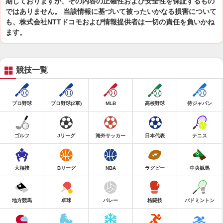
期しておりますが、その内容の正確性および安全性を保証するもの
ではありません。 当該情報に基づいて被ったいかなる損害について
も、株式会社NTTドコモおよび情報提供者は一切の責任を負いかね
ます。
競技一覧
プロ野球
プロ野球(2軍)
MLB
高校野球
侍ジャパン
ゴルフ
Jリーグ
海外サッカー
日本代表
テニス
大相撲
Bリーグ
NBA
ラグビー
中央競馬
地方競馬
卓球
バレー
格闘技
バドミントン