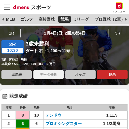
dメニュー
球
MLB
ゴルフ
高校野球
競馬
Jリーグ
プロ野球（2軍）
1R
2月4日(日) 2回京都4日
3R
3歳未勝利
2R
10:30
ダート 右・1,200m 11頭
3歳 ［指定］ 馬齢
本賞金：550、220、140、83、55万円
出馬表
データ分析
オッズ
結果
競走成績
着順
枠番
馬番
馬名
着差
1
8
10
テンドウ
1.11.9
2
6
6
プロミシングスター
1 1/2馬身