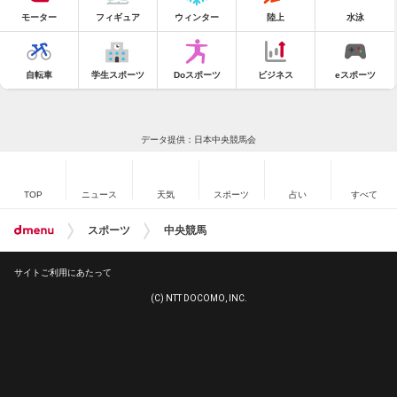
モーター
フィギュア
ウィンター
陸上
水泳
自転車
学生スポーツ
Doスポーツ
ビジネス
eスポーツ
データ提供：日本中央競馬会
TOP
ニュース
天気
スポーツ
占い
すべて
スポーツ
中央競馬
サイトご利用にあたって
(C) NTT DOCOMO, INC.