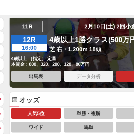
11R
2月10日(土) 2回小
12R
4歳以上1勝クラス(500万
16:00
芝 右・1,200m 18頭
4歳以上 ［指定］ 定量
本賞金：800、320、200、120、80万円
出馬表
データ分析
オッズ
人気5位
単勝・複勝
ワイド
馬単