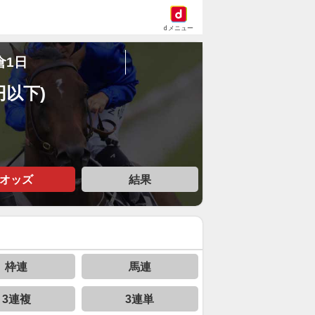
dメニュー
倉1日
円以下)
オッズ
結果
枠連
馬連
3連複
3連単