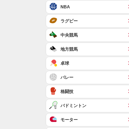
NBA
ラグビー
中央競馬
地方競馬
卓球
バレー
格闘技
バドミントン
モーター