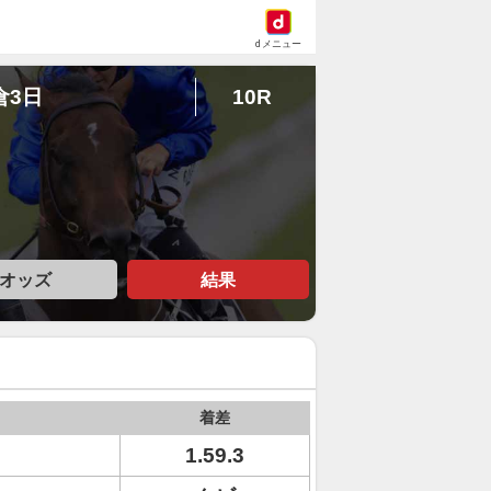
dメニュー
倉3日
10R
オッズ
結果
着差
1.59.3