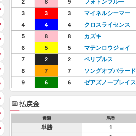
2
8
9
フォトンブルー
3
3
3
マイネルシーマー
4
4
4
クロスライセンス
5
8
8
カズキ
6
5
5
マテンロウジョイ
7
2
2
ペリプルス
8
7
7
ソングオブバラード
9
6
6
ゼアズノープレイス
払戻金
種類
馬番
単勝
1