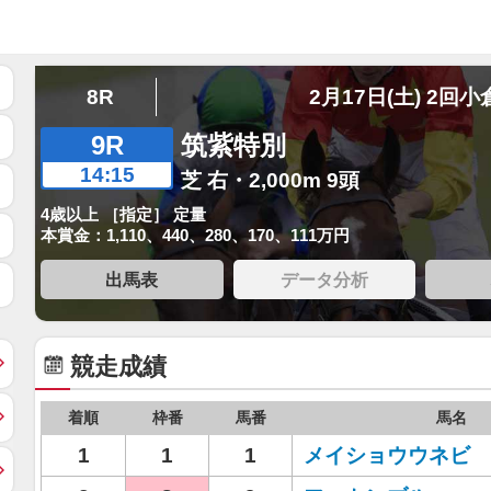
8R
2月17日(土) 2回小
9R
筑紫特別
14:15
芝 右・2,000m 9頭
4歳以上 ［指定］ 定量
本賞金：1,110、440、280、170、111万円
出馬表
データ分析
競走成績
着順
枠番
馬番
馬名
1
1
1
メイショウウネビ