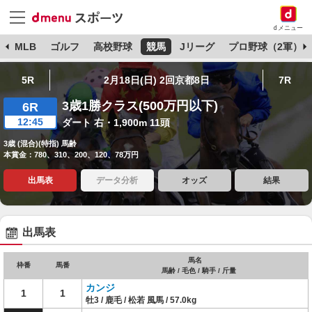
dメニュー
球
MLB
ゴルフ
高校野球
競馬
Jリーグ
プロ野球（2軍）
5R
2月18日(日) 2回京都8日
7R
3歳1勝クラス(500万円以下)
6R
12:45
ダート 右・1,900m 11頭
3歳 (混合)(特指) 馬齢
本賞金：780、310、200、120、78万円
出馬表
データ分析
オッズ
結果
出馬表
馬名
枠番
馬番
馬齢 / 毛色 / 騎手 / 斤量
カンジ
1
1
牡3 / 鹿毛 / 松若 風馬 / 57.0kg