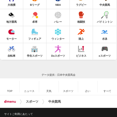
大相撲
Bリーグ
NBA
ラグビー
中央競馬
地方競馬
卓球
バレー
格闘技
バドミントン
モーター
フィギュア
ウィンター
陸上
水泳
自転車
学生スポーツ
Doスポーツ
ビジネス
eスポーツ
データ提供：日本中央競馬会
TOP
ニュース
天気
スポーツ
占い
すべて
スポーツ
中央競馬
サイトご利用にあたって