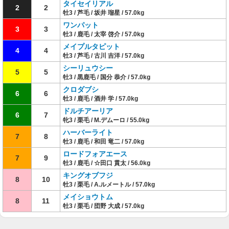
タイセイリアル
2
2
牡3 / 芦毛 / 坂井 瑠星 / 57.0kg
ワンパット
3
3
牡3 / 鹿毛 / 太宰 啓介 / 57.0kg
メイプルタピット
4
4
牡3 / 芦毛 / 古川 吉洋 / 57.0kg
シーリュウシー
5
5
牡3 / 黒鹿毛 / 国分 恭介 / 57.0kg
クロダブシ
6
6
牡3 / 鹿毛 / 酒井 学 / 57.0kg
ドルチアーリア
6
7
牝3 / 栗毛 / M.デムーロ / 55.0kg
ハーバーライト
7
8
牡3 / 鹿毛 / 和田 竜二 / 57.0kg
ロードフォアエース
7
9
牡3 / 鹿毛 / ☆田口 貫太 / 56.0kg
キングオブフジ
8
10
牡3 / 栗毛 / A.ルメートル / 57.0kg
メイショウトム
8
11
牡3 / 栗毛 / 団野 大成 / 57.0kg