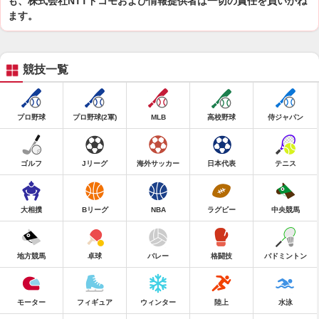
も、株式会社NTTドコモおよび情報提供者は一切の責任を負いかね
ます。
競技一覧
プロ野球
プロ野球(2軍)
MLB
高校野球
侍ジャパン
ゴルフ
Jリーグ
海外サッカー
日本代表
テニス
大相撲
Bリーグ
NBA
ラグビー
中央競馬
地方競馬
卓球
バレー
格闘技
バドミントン
モーター
フィギュア
ウィンター
陸上
水泳