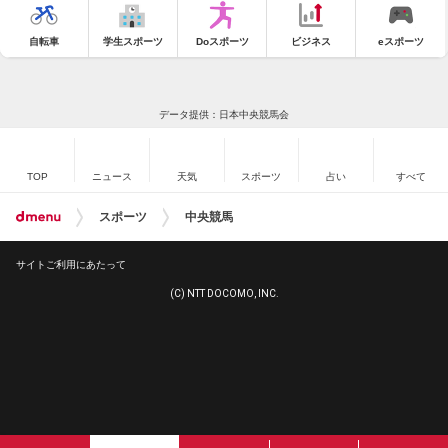
自転車
学生スポーツ
Doスポーツ
ビジネス
eスポーツ
データ提供：日本中央競馬会
TOP
ニュース
天気
スポーツ
占い
すべて
スポーツ
中央競馬
サイトご利用にあたって
(C) NTT DOCOMO, INC.