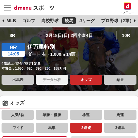
dメニュー
球
MLB
ゴルフ
高校野球
競馬
Jリーグ
プロ野球（2軍）
8R
2月18日(日) 2回小倉4日
10R
伊万里特別
9R
14:05
ダート 右・1,000m 14頭
4歳以上 (混合)[指定] 定量
本賞金：1,550、620、390、230、155万円
出馬表
データ分析
オッズ
結果
オッズ
人気5位
単勝・複勝
枠連
馬連
ワイド
馬単
3連複
3連単