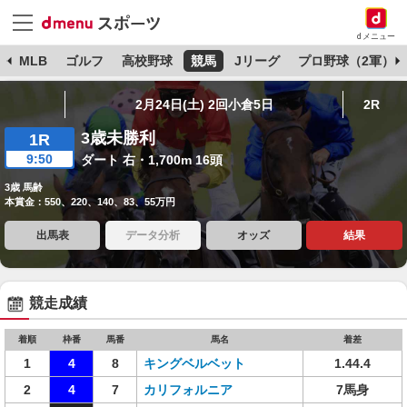
dメニュー
球
MLB
ゴルフ
高校野球
競馬
Jリーグ
プロ野球（2軍）
2月24日(土) 2回小倉5日
2R
3歳未勝利
1R
9:50
ダート 右・1,700m 16頭
3歳 馬齢
本賞金：550、220、140、83、55万円
出馬表
データ分析
オッズ
結果
競走成績
着順
枠番
馬番
馬名
着差
1
4
8
キングベルベット
1.44.4
2
4
7
カリフォルニア
7馬身