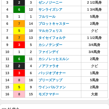
3
2
3
ゼンノジーニー
2 1/2馬身
4
6
12
サンライズシア
1 3/4馬身
5
1
1
フルリール
5馬身
6
7
14
ブロットキャスター
2馬身
7
5
10
マルカフェリス
クビ
8
7
13
タイセイフォルテ
1 1/2馬身
9
3
5
カシノテンダー
3/4馬身
10
1
2
ファインデイ
3/4馬身
11
6
11
カシノレッヒエルン
2馬身
12
2
4
ノアファラオ
クビ
13
3
6
バッジオブオナー
1馬身
14
8
16
ブリーズアップ
5馬身
15
5
9
ウインパルファン
2馬身
16
8
15
モズクマチー
大差