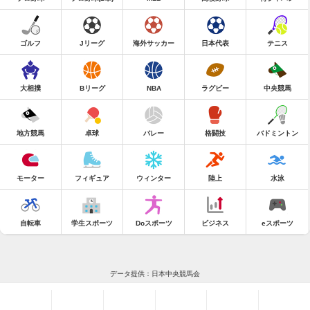
ゴルフ
Jリーグ
海外サッカー
日本代表
テニス
大相撲
Bリーグ
NBA
ラグビー
中央競馬
地方競馬
卓球
バレー
格闘技
バドミントン
モーター
フィギュア
ウィンター
陸上
水泳
自転車
学生スポーツ
Doスポーツ
ビジネス
eスポーツ
データ提供：日本中央競馬会