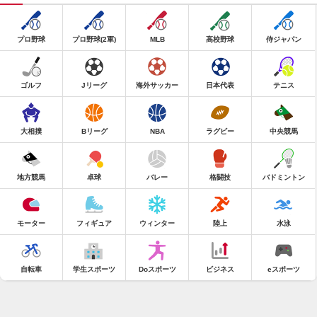
プロ野球
プロ野球(2軍)
MLB
高校野球
侍ジャパン
ゴルフ
Jリーグ
海外サッカー
日本代表
テニス
大相撲
Bリーグ
NBA
ラグビー
中央競馬
地方競馬
卓球
バレー
格闘技
バドミントン
モーター
フィギュア
ウィンター
陸上
水泳
自転車
学生スポーツ
Doスポーツ
ビジネス
eスポーツ