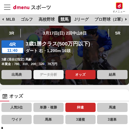
dメニュー
球
MLB
ゴルフ
高校野球
競馬
Jリーグ
プロ野球（2軍）
3R
3月17日(日) 2回中山8日
5R
3歳1勝クラス(500万円以下)
4R
11:40
ダート 右・1,200m 16頭
3歳 (混合)[指定] 馬齢
本賞金：780、310、200、120、78万円
出馬表
データ分析
オッズ
結果
オッズ
人気5位
単勝・複勝
枠連
馬連
ワイド
馬単
3連複
3連単