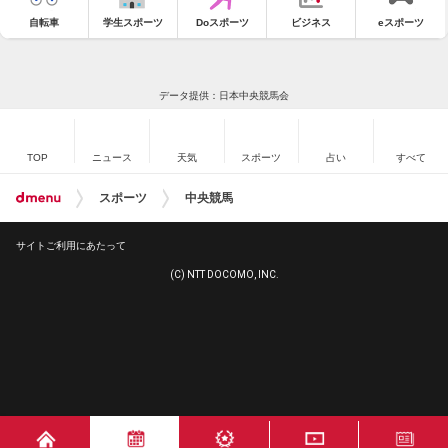
自転車
学生スポーツ
Doスポーツ
ビジネス
eスポーツ
データ提供：日本中央競馬会
TOP
ニュース
天気
スポーツ
占い
すべて
スポーツ
中央競馬
サイトご利用にあたって
(C) NTT DOCOMO, INC.