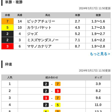
単勝・複勝
2024年3月17日 11:50更新
枠番
馬番
馬名
単勝
複勝
7
14
ピックアチェリー
2.7
1.3〜1.6
5
10
カラリパヤット
4.5
1.7〜2.5
2
4
ジャズ
5.2
1.9〜2.7
2
3
ミスズサンダスノー
7.1
1.6〜2.2
3
6
マサノカナリア
8.7
1.9〜2.8
もっと見る＞
枠連
2024年3月17日 11:50更新
人気
組み合わせ
オッズ
1
3.9
2
-
7
2
8.2
2
-
3
3
9.6
3
-
7
4
11.0
2
-
5
5
12.2