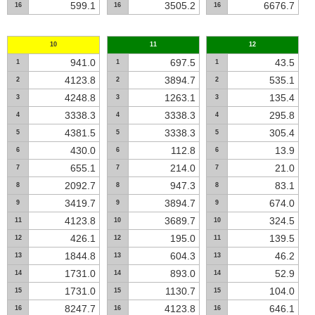
599.1
3505.2
6676.7
16
16
16
10
11
12
941.0
697.5
43.5
1
1
1
4123.8
3894.7
535.1
2
2
2
4248.8
1263.1
135.4
3
3
3
3338.3
3338.3
295.8
4
4
4
4381.5
3338.3
305.4
5
5
5
430.0
112.8
13.9
6
6
6
655.1
214.0
21.0
7
7
7
2092.7
947.3
83.1
8
8
8
3419.7
3894.7
674.0
9
9
9
4123.8
3689.7
324.5
11
10
10
426.1
195.0
139.5
12
12
11
1844.8
604.3
46.2
13
13
13
1731.0
893.0
52.9
14
14
14
1731.0
1130.7
104.0
15
15
15
8247.7
4123.8
646.1
16
16
16