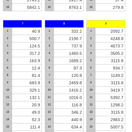
2749.2
2417.4
57.4
5842.1
8763.1
279.8
16
16
16
7
8
9
40.9
332.2
2092.7
1
1
1
500.7
2190.7
4248.8
2
2
2
124.5
737.9
4673.7
3
3
3
317.2
1460.5
3505.2
4
4
4
163.9
1689.2
3115.8
5
5
5
12.4
87.3
934.7
6
6
6
81.4
120.8
1149.2
8
7
7
683.9
2459.8
3115.8
9
9
8
329.1
1416.2
3419.7
10
10
10
132.1
1016.0
5392.7
11
11
11
20.9
116.8
1298.2
12
12
12
49.0
346.2
3115.8
13
13
13
52.3
440.9
2983.2
14
14
14
111.4
634.4
5007.5
15
15
15