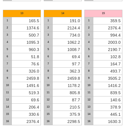
13
14
15
165.5
191.0
359.5
1
1
1
1374.6
2124.4
2376.4
2
2
2
500.7
734.0
994.4
3
3
3
1095.3
1062.2
2003.0
4
4
4
960.3
1008.7
2190.7
5
5
5
51.8
69.4
102.8
6
6
6
76.6
97.7
164.7
7
7
7
326.0
362.3
493.7
8
8
8
2459.8
2459.8
3505.2
9
9
9
1491.6
1178.2
1416.2
10
10
10
519.3
805.8
839.5
11
11
11
69.6
87.7
140.6
12
12
12
206.4
210.5
378.9
14
13
13
330.6
375.9
445.1
15
15
14
2376.4
2298.5
1630.3
16
16
16