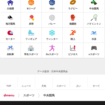
大相撲
Bリーグ
NBA
ラグビー
中央競馬
地方競馬
卓球
バレー
格闘技
バドミントン
モーター
フィギュア
ウィンター
陸上
水泳
自転車
学生スポーツ
Doスポーツ
ビジネス
eスポーツ
データ提供：日本中央競馬会
TOP
ニュース
天気
スポーツ
占い
すべて
スポーツ
中央競馬