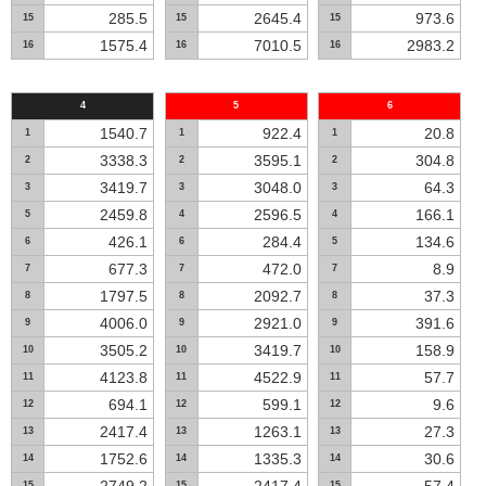
285.5
2645.4
973.6
15
15
15
1575.4
7010.5
2983.2
16
16
16
4
5
6
1540.7
922.4
20.8
1
1
1
3338.3
3595.1
304.8
2
2
2
3419.7
3048.0
64.3
3
3
3
2459.8
2596.5
166.1
5
4
4
426.1
284.4
134.6
6
6
5
677.3
472.0
8.9
7
7
7
1797.5
2092.7
37.3
8
8
8
4006.0
2921.0
391.6
9
9
9
3505.2
3419.7
158.9
10
10
10
4123.8
4522.9
57.7
11
11
11
694.1
599.1
9.6
12
12
12
2417.4
1263.1
27.3
13
13
13
1752.6
1335.3
30.6
14
14
14
15
15
15