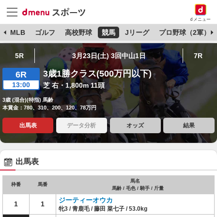
dメニュー
球
MLB
ゴルフ
高校野球
競馬
Jリーグ
プロ野球（2軍）
5R
3月23日(土) 3回中山1日
7R
3歳1勝クラス(500万円以下)
6R
13:00
芝 右・1,800m 11頭
3歳 (混合)(特指) 馬齢
本賞金：780、310、200、120、78万円
出馬表
データ分析
オッズ
結果
出馬表
馬名
枠番
馬番
馬齢 / 毛色 / 騎手 / 斤量
ジーティーオウカ
1
1
牝3 / 青鹿毛 / 藤田 菜七子 / 53.0kg