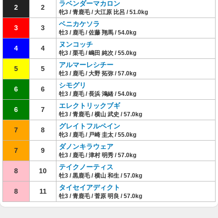
ラベンダーマカロン
2
2
牝3 / 青鹿毛 / 大江原 比呂 / 51.0kg
ベニカケソラ
3
3
牡3 / 鹿毛 / 佐藤 翔馬 / 54.0kg
ヌンコッチ
4
4
牝3 / 栗毛 / 嶋田 純次 / 55.0kg
アルマーレシチー
5
5
牡3 / 鹿毛 / 大野 拓弥 / 57.0kg
シモグリ
6
6
牡3 / 鹿毛 / 長浜 鴻緒 / 54.0kg
エレクトリックブギ
6
7
牡3 / 青鹿毛 / 横山 武史 / 57.0kg
グレイトフルペイン
7
8
牝3 / 鹿毛 / 戸崎 圭太 / 55.0kg
ダノンキラウェア
7
9
牡3 / 鹿毛 / 津村 明秀 / 57.0kg
テイクノーティス
8
10
牡3 / 黒鹿毛 / 横山 和生 / 57.0kg
タイセイアディクト
8
11
牡3 / 青鹿毛 / 菅原 明良 / 57.0kg