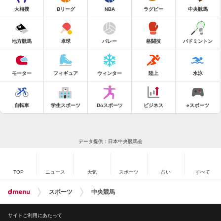
大相撲
Bリーグ
NBA
ラグビー
中央競馬
地方競馬
卓球
バレー
格闘技
バドミントン
モーター
フィギュア
ウィンター
陸上
水泳
自転車
学生スポーツ
Doスポーツ
ビジネス
eスポーツ
データ提供：日本中央競馬会
TOP
ニュース
天気
スポーツ
占い
すべて
スポーツ
中央競馬
サイトご利用にあたって