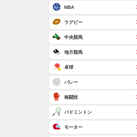
NBA
ラグビー
中央競馬
地方競馬
卓球
バレー
格闘技
バドミントン
モーター