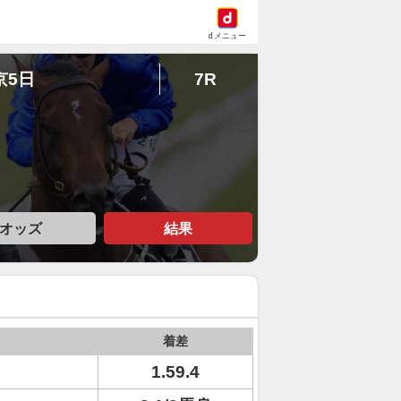
dメニュー
京5日
7R
オッズ
結果
着差
1.59.4