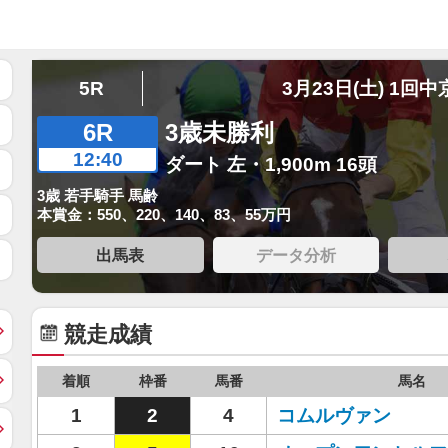
5R
3月23日(土) 1回中
6R
3歳未勝利
12:40
ダート 左・1,900m 16頭
3歳 若手騎手 馬齢
本賞金：550、220、140、83、55万円
出馬表
データ分析
競走成績
着順
枠番
馬番
馬名
1
2
4
コムルヴァン