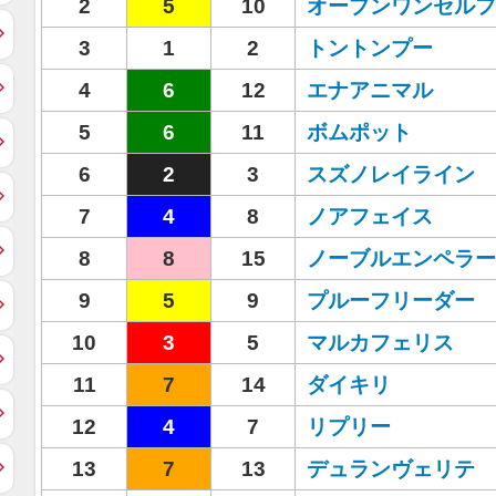
2
5
10
オープンワンセルフ
3
1
2
トントンプー
4
6
12
エナアニマル
5
6
11
ボムポット
6
2
3
スズノレイライン
7
4
8
ノアフェイス
8
8
15
ノーブルエンペラー
9
5
9
プルーフリーダー
10
3
5
マルカフェリス
11
7
14
ダイキリ
12
4
7
リプリー
13
7
13
デュランヴェリテ