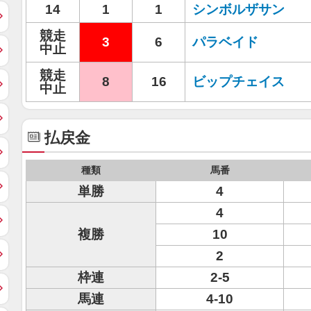
14
1
1
シンボルザサン
競走
3
6
パラベイド
中止
競走
8
16
ビップチェイス
中止
払戻金
種類
馬番
単勝
4
4
複勝
10
2
枠連
2-5
馬連
4-10