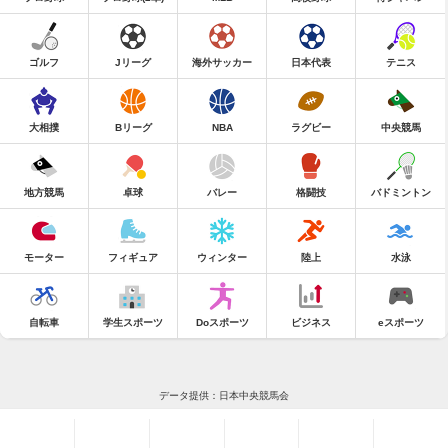
ゴルフ
Jリーグ
海外サッカー
日本代表
テニス
大相撲
Bリーグ
NBA
ラグビー
中央競馬
地方競馬
卓球
バレー
格闘技
バドミントン
モーター
フィギュア
ウィンター
陸上
水泳
自転車
学生スポーツ
Doスポーツ
ビジネス
eスポーツ
データ提供：日本中央競馬会