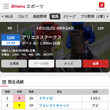
dメニュー
球
MLB
ゴルフ
高校野球
競馬
Jリーグ
プロ野球（2軍）
9R
3月31日(日) 3回中山4日
11R
アリエスステークス
10R
14:50
ダート 右・1,800m 16頭
4歳以上 (混合)牝(特指) 定量
本賞金：1,840、740、460、280、184万円
出馬表
データ分析
オッズ
結果
競走成績
着順
枠番
馬番
馬名
着差
1
8
16
ドライゼ
1.53.1
2
5
10
フォレストキャット
クビ