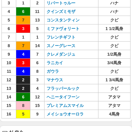
3
1
2
リバートゥルー
ハナ
4
6
11
クインズミモザ
ハナ
5
7
13
コンスタンティン
クビ
6
3
5
ミファヴォリート
1 1/2馬身
7
1
1
フレンチギフト
クビ
8
7
14
スノーグレース
クビ
9
4
7
クレメダンジュ
1/2馬身
10
3
6
ラニカイ
3/4馬身
11
4
8
ガウラ
クビ
12
2
3
マナウス
1 3/4馬身
13
2
4
フラッパールック
クビ
14
6
12
ヘニータイフーン
アタマ
15
8
15
プレミアムスマイル
アタマ
16
5
9
メイショウオーロラ
4馬身