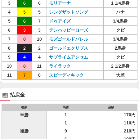
3
6
6
モリアーナ
1 1/4馬身
4
5
5
シングザットソング
ハナ
5
6
7
ドゥアイズ
3/4馬身
6
3
3
テンハッピーローズ
クビ
7
8
10
モズゴールドバレル
3/4馬身
8
2
2
ゴールドエクリプス
2馬身
9
4
4
サブライムアンセム
クビ
10
8
11
ライラック
2 1/2馬身
11
7
8
スピーディキック
大差
払戻金
種類
馬番
金額
単勝
1
170円
1
110円
複勝
9
210円