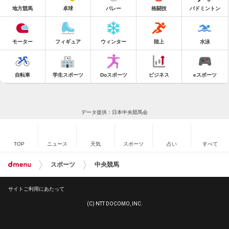
地方競馬
卓球
バレー
格闘技
バドミントン
モーター
フィギュア
ウィンター
陸上
水泳
自転車
学生スポーツ
Doスポーツ
ビジネス
eスポーツ
データ提供：日本中央競馬会
TOP
ニュース
天気
スポーツ
占い
すべて
スポーツ
中央競馬
サイトご利用にあたって
(C) NTT DOCOMO, INC.