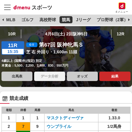
dメニュー
球
MLB
ゴルフ
高校野球
競馬
Jリーグ
プロ野球（2軍）
10R
4月6日(土) 2回阪神5日
12R
第67回 阪神牝馬Ｓ
11R
15:35
芝 右 外回り・1,600m 11頭
4歳以上 (国際)牝(指定) 別定
本賞金：5,500、2,200、1,400、830、550万円
出馬表
データ分析
オッズ
結果
競走成績
着順
枠番
馬番
馬名
着差
1
1
1
マスクトディーヴァ
1.33.0
2
7
9
ウンブライル
1/2馬身