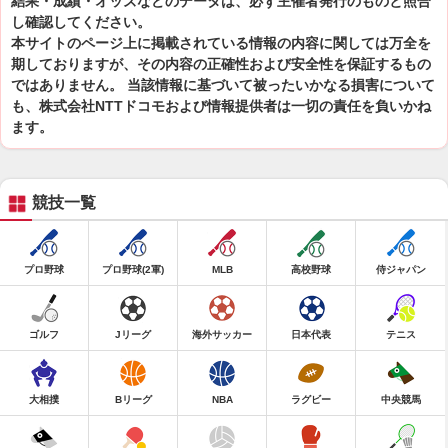
結果・成績・オッズなどのデータは、必ず主催者発行のものと照合
し確認してください。
本サイトのページ上に掲載されている情報の内容に関しては万全を
期しておりますが、その内容の正確性および安全性を保証するもの
ではありません。 当該情報に基づいて被ったいかなる損害について
も、株式会社NTTドコモおよび情報提供者は一切の責任を負いかね
ます。
競技一覧
プロ野球
プロ野球(2軍)
MLB
高校野球
侍ジャパン
ゴルフ
Jリーグ
海外サッカー
日本代表
テニス
大相撲
Bリーグ
NBA
ラグビー
中央競馬