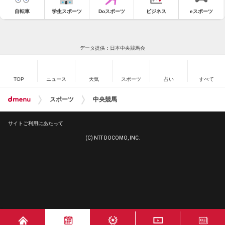
自転車
学生スポーツ
Doスポーツ
ビジネス
eスポーツ
データ提供：日本中央競馬会
TOP
ニュース
天気
スポーツ
占い
すべて
スポーツ
中央競馬
サイトご利用にあたって
(C) NTT DOCOMO, INC.