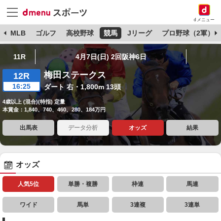
dメニュー
球
MLB
ゴルフ
高校野球
競馬
Jリーグ
プロ野球（2軍）
11R
4月7日(日) 2回阪神6日
梅田ステークス
12R
16:25
ダート 右・1,800m 13頭
4歳以上 (混合)(特指) 定量
本賞金：1,840、740、460、280、184万円
出馬表
データ分析
オッズ
結果
オッズ
人気5位
単勝・複勝
枠連
馬連
ワイド
馬単
3連複
3連単