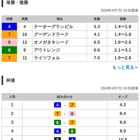
単勝・複勝
2024年4月7日 16:50更新
枠番
馬番
馬名
単勝
複勝
4
4
テーオーグランビル
3.3
1.4〜1.8
7
10
グーデンドラーク
4.1
1.4〜1.8
8
12
オメガタキシード
6.5
1.8〜2.6
6
8
アウトレンジ
6.6
2.1〜3.1
7
11
ライツフォル
7.0
1.9〜2.8
もっと見る＞
枠連
2024年4月7日 16:50更新
人気
組み合わせ
オッズ
1
4.3
4
-
7
2
8.4
7
-
8
3
8.8
6
-
7
4
9.0
4
-
6
5
10.5