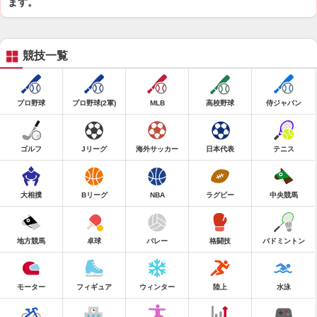
ます。
競技一覧
プロ野球
プロ野球(2軍)
MLB
高校野球
侍ジャパン
ゴルフ
Jリーグ
海外サッカー
日本代表
テニス
大相撲
Bリーグ
NBA
ラグビー
中央競馬
地方競馬
卓球
バレー
格闘技
バドミントン
モーター
フィギュア
ウィンター
陸上
水泳