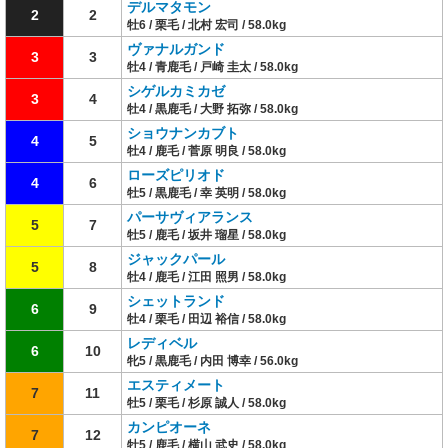
デルマタモン
2
2
牡6 / 栗毛 / 北村 宏司 / 58.0kg
ヴァナルガンド
3
3
牡4 / 青鹿毛 / 戸崎 圭太 / 58.0kg
シゲルカミカゼ
3
4
牡4 / 黒鹿毛 / 大野 拓弥 / 58.0kg
ショウナンカブト
4
5
牡4 / 鹿毛 / 菅原 明良 / 58.0kg
ローズピリオド
4
6
牡5 / 黒鹿毛 / 幸 英明 / 58.0kg
パーサヴィアランス
5
7
牡5 / 鹿毛 / 坂井 瑠星 / 58.0kg
ジャックパール
5
8
牡4 / 鹿毛 / 江田 照男 / 58.0kg
シェットランド
6
9
牡4 / 栗毛 / 田辺 裕信 / 58.0kg
レディベル
6
10
牝5 / 黒鹿毛 / 内田 博幸 / 56.0kg
エスティメート
7
11
牡5 / 栗毛 / 杉原 誠人 / 58.0kg
カンピオーネ
7
12
牡5 / 鹿毛 / 横山 武史 / 58.0kg