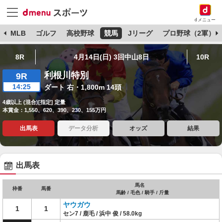
dメニュー
球
MLB
ゴルフ
高校野球
競馬
Jリーグ
プロ野球（2軍）
8R
4月14日(日) 3回中山8日
10R
利根川特別
9R
14:25
ダート 右・1,800m 14頭
4歳以上 (混合)[指定] 定量
本賞金：1,550、620、390、230、155万円
出馬表
データ分析
オッズ
結果
出馬表
馬名
枠番
馬番
馬齢 / 毛色 / 騎手 / 斤量
ヤウガウ
1
1
セン7 / 鹿毛 / 浜中 俊 / 58.0kg