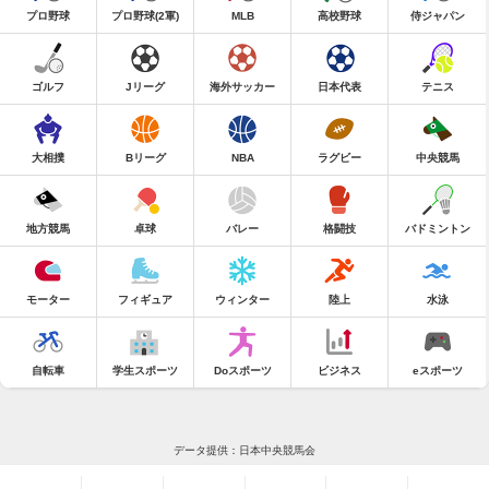
プロ野球
プロ野球(2軍)
MLB
高校野球
侍ジャパン
ゴルフ
Jリーグ
海外サッカー
日本代表
テニス
大相撲
Bリーグ
NBA
ラグビー
中央競馬
地方競馬
卓球
バレー
格闘技
バドミントン
モーター
フィギュア
ウィンター
陸上
水泳
自転車
学生スポーツ
Doスポーツ
ビジネス
eスポーツ
データ提供：日本中央競馬会