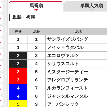
馬番順
単勝人気順
単勝・複勝
枠番
馬番
馬名
1
1
サンライズジパング
1
2
メイショウタバル
2
3
エコロヴァルツ
2
4
シリウスコルト
3
5
ミスタージーティー
3
6
アレグロブリランテ
4
7
ルカランフィースト
4
8
ジャンタルマンタル
5
9
アーバンシック