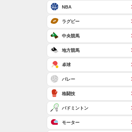
NBA
ラグビー
中央競馬
地方競馬
卓球
バレー
格闘技
バドミントン
モーター