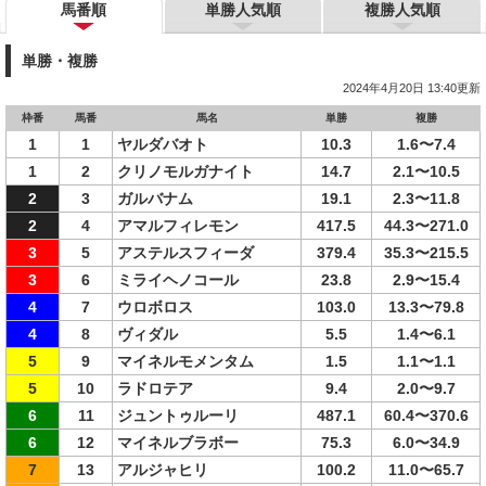
馬番順
単勝人気順
複勝人気順
単勝・複勝
2024年4月20日 13:40更新
枠番
馬番
馬名
単勝
複勝
1
1
ヤルダバオト
10.3
1.6〜7.4
1
2
クリノモルガナイト
14.7
2.1〜10.5
2
3
ガルバナム
19.1
2.3〜11.8
2
4
アマルフィレモン
417.5
44.3〜271.0
3
5
アステルスフィーダ
379.4
35.3〜215.5
3
6
ミライヘノコール
23.8
2.9〜15.4
4
7
ウロボロス
103.0
13.3〜79.8
4
8
ヴィダル
5.5
1.4〜6.1
5
9
マイネルモメンタム
1.5
1.1〜1.1
5
10
ラドロテア
9.4
2.0〜9.7
6
11
ジュントゥルーリ
487.1
60.4〜370.6
6
12
マイネルブラボー
75.3
6.0〜34.9
7
13
アルジャヒリ
100.2
11.0〜65.7