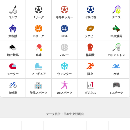
ゴルフ
Jリーグ
海外サッカー
日本代表
テニス
大相撲
Bリーグ
NBA
ラグビー
中央競馬
地方競馬
卓球
バレー
格闘技
バドミントン
モーター
フィギュア
ウィンター
陸上
水泳
自転車
学生スポーツ
Doスポーツ
ビジネス
eスポーツ
データ提供：日本中央競馬会