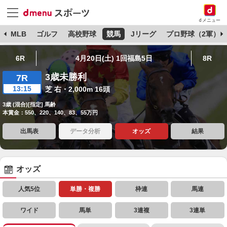
dメニュー
球
MLB
ゴルフ
高校野球
競馬
Jリーグ
プロ野球（2軍）
6R
4月20日(土) 1回福島5日
8R
3歳未勝利
7R
13:15
芝 右・2,000m 16頭
3歳 (混合)[指定] 馬齢
本賞金：550、220、140、83、55万円
出馬表
データ分析
オッズ
結果
オッズ
人気5位
単勝・複勝
枠連
馬連
ワイド
馬単
3連複
3連単