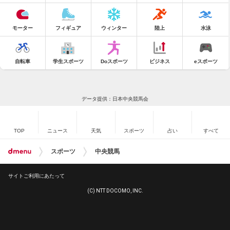
モーター
フィギュア
ウィンター
陸上
水泳
自転車
学生スポーツ
Doスポーツ
ビジネス
eスポーツ
データ提供：日本中央競馬会
TOP
ニュース
天気
スポーツ
占い
すべて
スポーツ
中央競馬
サイトご利用にあたって
(C) NTT DOCOMO, INC.