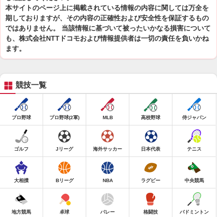
本サイトのページ上に掲載されている情報の内容に関しては万全を
期しておりますが、その内容の正確性および安全性を保証するもの
ではありません。 当該情報に基づいて被ったいかなる損害について
も、株式会社NTTドコモおよび情報提供者は一切の責任を負いかね
ます。
競技一覧
プロ野球
プロ野球(2軍)
MLB
高校野球
侍ジャパン
ゴルフ
Jリーグ
海外サッカー
日本代表
テニス
大相撲
Bリーグ
NBA
ラグビー
中央競馬
地方競馬
卓球
バレー
格闘技
バドミントン