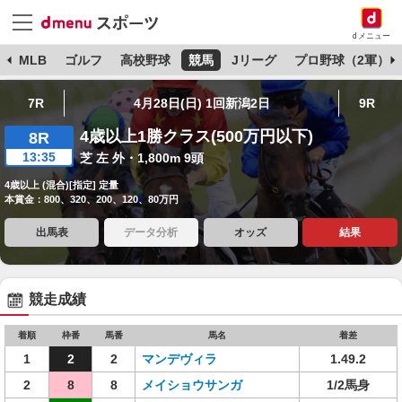
dメニュー
球
MLB
ゴルフ
高校野球
競馬
Jリーグ
プロ野球（2軍）
7R
4月28日(日) 1回新潟2日
9R
4歳以上1勝クラス(500万円以下)
8R
13:35
芝 左 外・1,800m 9頭
4歳以上 (混合)[指定] 定量
本賞金：800、320、200、120、80万円
出馬表
データ分析
オッズ
結果
競走成績
着順
枠番
馬番
馬名
着差
1
2
2
マンデヴィラ
1.49.2
2
8
8
メイショウサンガ
1/2馬身