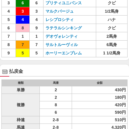
3
6
6
プリティユニバンス
クビ
4
3
3
マルクパージュ
1/2馬身
5
4
4
レシプロシティ
ハナ
6
8
9
ラテラルシンキング
クビ
7
1
1
デオヴォレンティ
2馬身
8
7
7
サルトルーヴィル
6馬身
9
5
5
ホーリーエンブレム
1 1/2馬身
払戻金
種類
馬番
金額
単勝
2
430円
2
180円
複勝
8
420円
6
590円
枠連
2-8
510円
馬連
2-8
4,320円