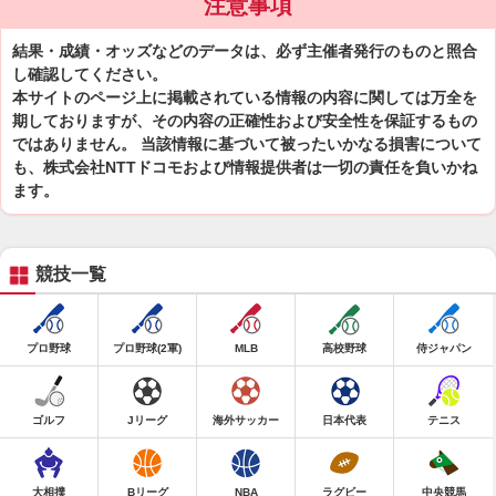
注意事項
結果・成績・オッズなどのデータは、必ず主催者発行のものと照合
し確認してください。
本サイトのページ上に掲載されている情報の内容に関しては万全を
期しておりますが、その内容の正確性および安全性を保証するもの
ではありません。 当該情報に基づいて被ったいかなる損害について
も、株式会社NTTドコモおよび情報提供者は一切の責任を負いかね
ます。
競技一覧
プロ野球
プロ野球(2軍)
MLB
高校野球
侍ジャパン
ゴルフ
Jリーグ
海外サッカー
日本代表
テニス
大相撲
Bリーグ
NBA
ラグビー
中央競馬