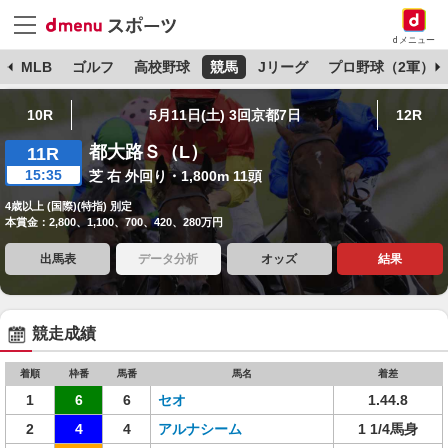
dメニュー
球
MLB
ゴルフ
高校野球
競馬
Jリーグ
プロ野球（2軍）
10R
5月11日(土) 3回京都7日
12R
都大路Ｓ（L）
11R
15:35
芝 右 外回り・1,800m 11頭
4歳以上 (国際)(特指) 別定
本賞金：2,800、1,100、700、420、280万円
出馬表
データ分析
オッズ
結果
競走成績
着順
枠番
馬番
馬名
着差
1
6
6
セオ
1.44.8
2
4
4
アルナシーム
1 1/4馬身