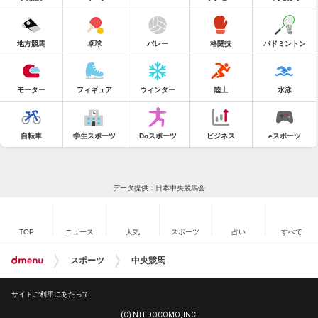
地方競馬
卓球
バレー
格闘技
バドミントン
モーター
フィギュア
ウィンター
陸上
水泳
自転車
学生スポーツ
Doスポーツ
ビジネス
eスポーツ
データ提供：日本中央競馬会
TOP
ニュース
天気
スポーツ
占い
すべて
スポーツ
中央競馬
サイトご利用にあたって
(C) NTT DOCOMO, INC.