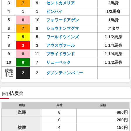
3
7
9
セントカメリア
2馬身
4
1
1
ピンハイ
1/2馬身
5
8
10
フォワードアゲン
1馬身
6
7
8
ショウナンマグマ
アタマ
7
5
5
ワールドウインズ
1 1/2馬身
8
3
3
アウスヴァール
1 1/4馬身
9
8
11
プライドランド
1 1/4馬身
10
6
7
リューベック
1 1/2馬身
競走
2
2
ダノンティンパニー
中止
払戻金
種類
馬番
金額
単勝
6
680円
6
200円
複勝
4
150円