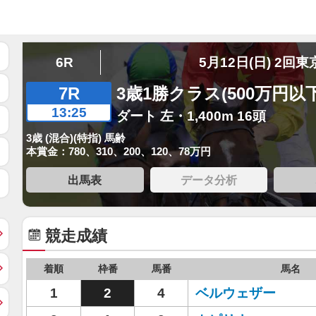
6R
5月12日(日) 2回東
7R
3歳1勝クラス(500万円以下
13:25
ダート 左・1,400m 16頭
3歳 (混合)(特指) 馬齢
本賞金：780、310、200、120、78万円
出馬表
データ分析
競走成績
着順
枠番
馬番
馬名
1
2
4
ベルウェザー