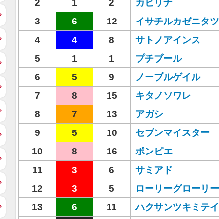
2
1
2
カピリナ
3
6
12
イサチルカゼニタツ
4
4
8
サトノアインス
5
1
1
プチブール
6
5
9
ノーブルゲイル
7
8
15
キタノソワレ
8
7
13
アガシ
9
5
10
セブンマイスター
10
8
16
ポンピエ
11
3
6
サミアド
12
3
5
ローリーグローリー
13
6
11
ハクサンツキミテイ