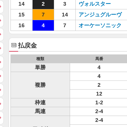
14
2
3
ヴォルスター
15
7
14
アンジュグルーヴ
16
4
7
オーケーソニック
払戻金
種類
馬番
単勝
4
4
複勝
2
12
枠連
1-2
馬連
2-4
2-4