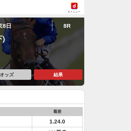
dメニュー
京8日
8R
)
オッズ
結果
着差
1.24.0