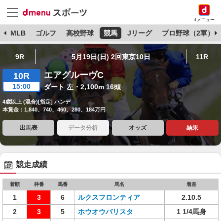
dメニュー
球
MLB
ゴルフ
高校野球
競馬
Jリーグ
プロ野球（2軍）
9R
5月19日(日) 2回東京10日
11R
エアグルーヴC
10R
15:00
ダート 左・2,100m 16頭
4歳以上 (混合)[指定] ハンデ
本賞金：1,840、740、460、280、184万円
出馬表
データ分析
オッズ
結果
競走成績
着順
枠番
馬番
馬名
着差
1
3
6
ルクスフロンティア
2.10.5
2
3
5
ホウオウバリスタ
1 1/4馬身