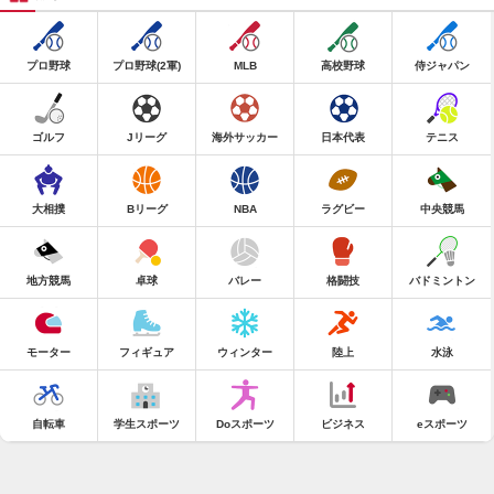
プロ野球
プロ野球(2軍)
MLB
高校野球
侍ジャパン
ゴルフ
Jリーグ
海外サッカー
日本代表
テニス
大相撲
Bリーグ
NBA
ラグビー
中央競馬
地方競馬
卓球
バレー
格闘技
バドミントン
モーター
フィギュア
ウィンター
陸上
水泳
自転車
学生スポーツ
Doスポーツ
ビジネス
eスポーツ