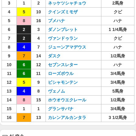
3
1
2
ネッケツシャチョウ
2馬身
4
5
10
クインズミモザ
クビ
5
8
16
プメハナ
ハナ
6
2
3
ダノンブレット
1 1/4馬身
7
2
4
ヴァンドゥラン
クビ
8
4
7
ジューンアマデウス
ハナ
9
7
14
ダスク
1/2馬身
10
6
12
セブンスレター
ハナ
11
6
11
ローズボウル
3/4馬身
12
5
9
ビシャモンテン
3/4馬身
13
4
8
ヴェノム
5馬身
14
8
15
ホウオウエクレール
1/2馬身
15
1
1
グランサバナ
3/4馬身
16
7
13
カレンアルカンタラ
3 1/2馬身