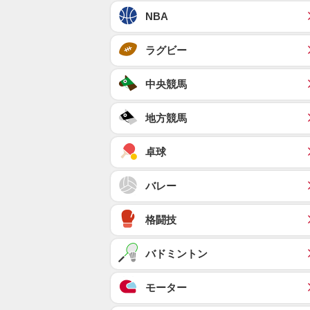
NBA
ラグビー
中央競馬
地方競馬
卓球
バレー
格闘技
バドミントン
モーター