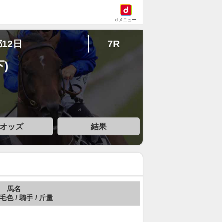
dメニュー
都12日
7R
)
オッズ
結果
馬名
 毛色 / 騎手 / 斤量