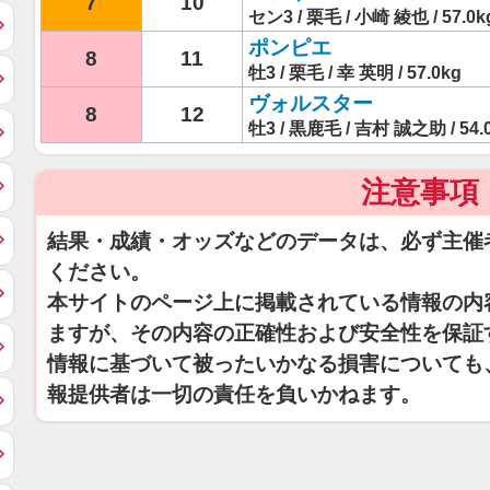
7
10
セン3 / 栗毛 / 小崎 綾也 / 57.0k
ポンピエ
8
11
牡3 / 栗毛 / 幸 英明 / 57.0kg
ヴォルスター
8
12
牡3 / 黒鹿毛 / 吉村 誠之助 / 54.
注意事項
結果・成績・オッズなどのデータは、必ず主催
ください。
本サイトのページ上に掲載されている情報の内
ますが、その内容の正確性および安全性を保証
情報に基づいて被ったいかなる損害についても
報提供者は一切の責任を負いかねます。