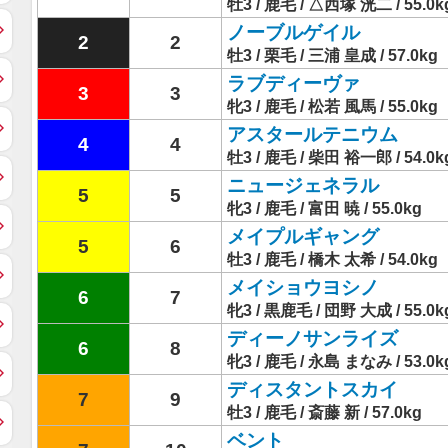
牡3 / 鹿毛 / △西塚 洸二 / 55.0k
ノーブルゲイル
2
2
牡3 / 栗毛 / 三浦 皇成 / 57.0kg
ラブディーヴァ
3
3
牝3 / 鹿毛 / 松若 風馬 / 55.0kg
アスタールテニウム
4
4
牡3 / 鹿毛 / 柴田 裕一郎 / 54.0k
ニュージェネラル
5
5
牝3 / 鹿毛 / 富田 暁 / 55.0kg
メイプルギャング
5
6
牡3 / 鹿毛 / 橋木 太希 / 54.0kg
メイショウヨシノ
6
7
牝3 / 黒鹿毛 / 団野 大成 / 55.0k
ディーノサンライズ
6
8
牝3 / 鹿毛 / 永島 まなみ / 53.0k
ディスタントスカイ
7
9
牡3 / 鹿毛 / 斎藤 新 / 57.0kg
ベント