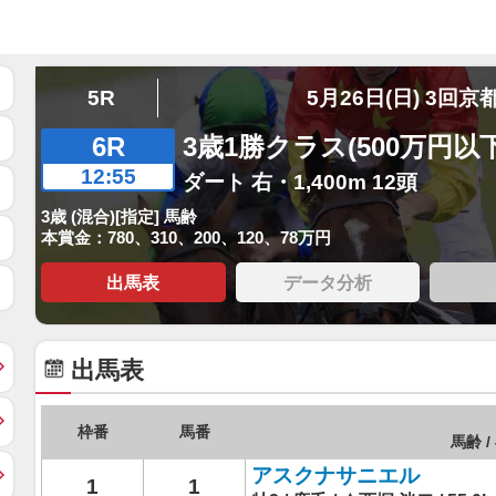
5R
5月26日(日) 3回京
6R
3歳1勝クラス(500万円以下
12:55
ダート 右・1,400m 12頭
3歳 (混合)[指定] 馬齢
本賞金：780、310、200、120、78万円
出馬表
データ分析
出馬表
枠番
馬番
馬齢 /
アスクナサニエル
1
1