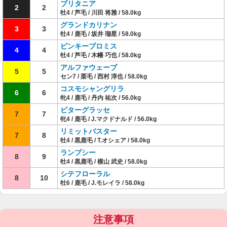
ブリタニア
2
2
牡4 / 芦毛 / 川田 将雅 / 58.0kg
グランドカリナン
3
3
牡4 / 鹿毛 / 坂井 瑠星 / 58.0kg
ピンキープロミス
4
4
牡4 / 芦毛 / 木幡 巧也 / 58.0kg
アルファウェーブ
5
5
セン7 / 栗毛 / 西村 淳也 / 58.0kg
コスモシャングリラ
6
6
牝4 / 鹿毛 / 丹内 祐次 / 56.0kg
ビターグラッセ
7
7
牝4 / 鹿毛 / J.マクドナルド / 56.0kg
リミットバスター
7
8
牡4 / 黒鹿毛 / T.オシェア / 58.0kg
ランプシー
8
9
牡4 / 黒鹿毛 / 横山 武史 / 58.0kg
シテフローラル
8
10
牡6 / 鹿毛 / J.モレイラ / 58.0kg
注意事項