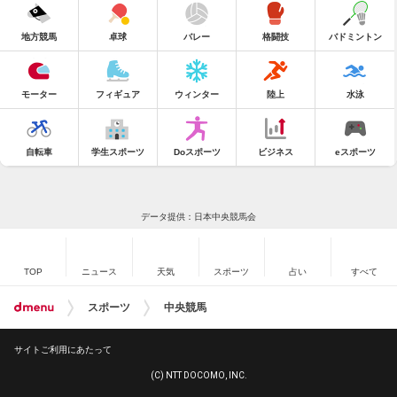
地方競馬
卓球
バレー
格闘技
バドミントン
モーター
フィギュア
ウィンター
陸上
水泳
自転車
学生スポーツ
Doスポーツ
ビジネス
eスポーツ
データ提供：日本中央競馬会
TOP
ニュース
天気
スポーツ
占い
すべて
スポーツ
中央競馬
サイトご利用にあたって
(C) NTT DOCOMO, INC.