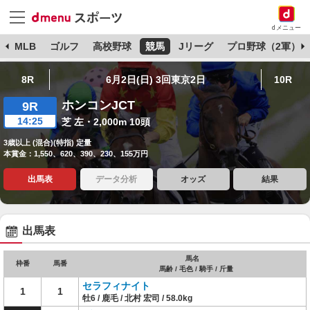
dメニュー
球
MLB
ゴルフ
高校野球
競馬
Jリーグ
プロ野球（2軍）
8R
6月2日(日) 3回東京2日
10R
ホンコンJCT
9R
14:25
芝 左・2,000m 10頭
3歳以上 (混合)(特指) 定量
本賞金：1,550、620、390、230、155万円
出馬表
データ分析
オッズ
結果
出馬表
馬名
枠番
馬番
馬齢 / 毛色 / 騎手 / 斤量
セラフィナイト
1
1
牡6 / 鹿毛 / 北村 宏司 / 58.0kg