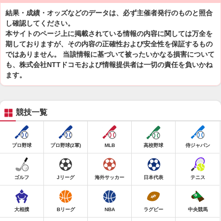
結果・成績・オッズなどのデータは、必ず主催者発行のものと照合
し確認してください。
本サイトのページ上に掲載されている情報の内容に関しては万全を
期しておりますが、その内容の正確性および安全性を保証するもの
ではありません。 当該情報に基づいて被ったいかなる損害について
も、株式会社NTTドコモおよび情報提供者は一切の責任を負いかね
ます。
競技一覧
プロ野球
プロ野球(2軍)
MLB
高校野球
侍ジャパン
ゴルフ
Jリーグ
海外サッカー
日本代表
テニス
大相撲
Bリーグ
NBA
ラグビー
中央競馬