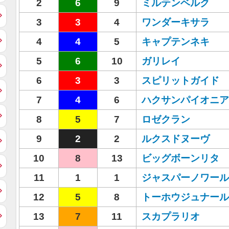
2
6
9
ミルテンベルク
3
3
4
ワンダーキサラ
4
4
5
キャプテンネキ
5
6
10
ガリレイ
6
3
3
スピリットガイド
7
4
6
ハクサンパイオニア
8
5
7
ロゼクラン
9
2
2
ルクスドヌーヴ
10
8
13
ビッグボーンリタ
11
1
1
ジャスパーノワール
12
5
8
トーホウジュナール
13
7
11
スカプラリオ