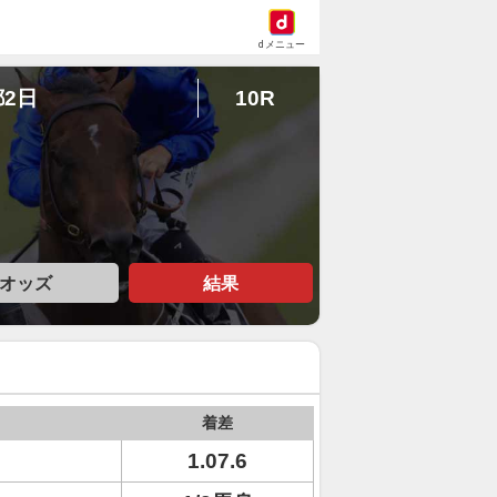
dメニュー
都2日
10R
オッズ
結果
着差
1.07.6