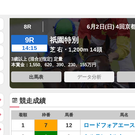
8R
6月2日(日) 4回京
9R
祇園特別
14:15
芝 右・1,200m 14頭
3歳以上 (混合)[指定] 定量
本賞金：1,550、620、390、230、155万円
出馬表
データ分析
競走成績
着順
枠番
馬番
馬名
1
7
12
ロードフォアエース