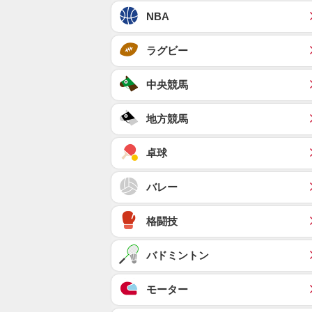
NBA
ラグビー
中央競馬
地方競馬
卓球
バレー
格闘技
バドミントン
モーター