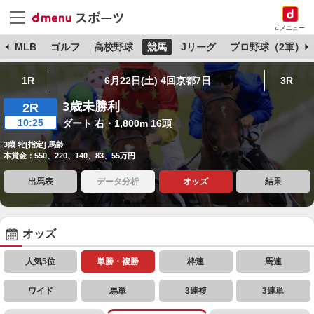
dメニュー
球
MLB
ゴルフ
高校野球
競馬
Jリーグ
プロ野球（2軍）
1R
6月22日(土) 4回京都7日
3R
3歳未勝利
2R
10:25
ダート 右・1,800m 16頭
3歳 牝[指定] 馬齢
本賞金：550、220、140、83、55万円
出馬表
データ分析
オッズ
結果
オッズ
人気5位
単勝・複勝
枠連
馬連
ワイド
馬単
3連複
3連単