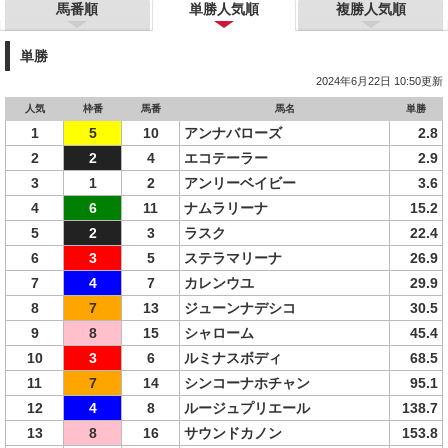
馬番順
単勝人気順
複勝人気順
単勝
2024年6月22日 10:50更新
人気
枠番
馬番
馬名
単勝
1
5
10
アンナバローズ
2.8
2
2
4
エコテーラー
2.9
3
1
2
アンリーベイビー
3.6
4
6
11
ナムラリーナ
15.2
5
2
3
ラスク
22.4
6
3
5
ステラマリーナ
26.9
7
4
7
カレンウユ
29.9
8
7
13
ジューンナデシコ
30.5
9
8
15
シャローム
45.4
10
3
6
ルミナスボディ
68.5
11
7
14
シンコーナホチャン
95.1
12
4
8
ルージュプリエール
138.7
13
8
16
サウンドカノン
153.8