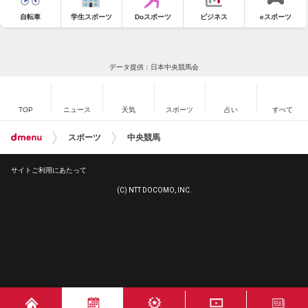
自転車
学生スポーツ
Doスポーツ
ビジネス
eスポーツ
データ提供：日本中央競馬会
TOP
ニュース
天気
スポーツ
占い
すべて
スポーツ
中央競馬
サイトご利用にあたって
(C) NTT DOCOMO, INC.