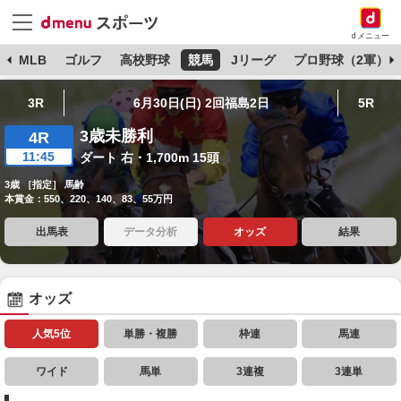
dメニュー
球
MLB
ゴルフ
高校野球
競馬
Jリーグ
プロ野球（2軍）
3R
6月30日(日) 2回福島2日
5R
3歳未勝利
4R
11:45
ダート 右・1,700m 15頭
3歳 ［指定］ 馬齢
本賞金：550、220、140、83、55万円
出馬表
データ分析
オッズ
結果
オッズ
人気5位
単勝・複勝
枠連
馬連
ワイド
馬単
3連複
3連単