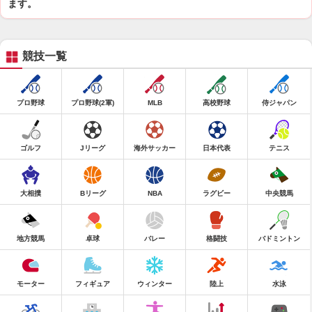
ます。
競技一覧
プロ野球
プロ野球(2軍)
MLB
高校野球
侍ジャパン
ゴルフ
Jリーグ
海外サッカー
日本代表
テニス
大相撲
Bリーグ
NBA
ラグビー
中央競馬
地方競馬
卓球
バレー
格闘技
バドミントン
モーター
フィギュア
ウィンター
陸上
水泳