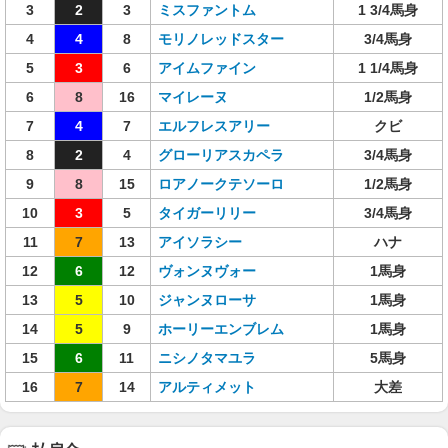
3
2
3
ミスファントム
1 3/4馬身
4
4
8
モリノレッドスター
3/4馬身
5
3
6
アイムファイン
1 1/4馬身
6
8
16
マイレーヌ
1/2馬身
7
4
7
エルフレスアリー
クビ
8
2
4
グローリアスカペラ
3/4馬身
9
8
15
ロアノークテソーロ
1/2馬身
10
3
5
タイガーリリー
3/4馬身
11
7
13
アイソラシー
ハナ
12
6
12
ヴォンヌヴォー
1馬身
13
5
10
ジャンヌローサ
1馬身
14
5
9
ホーリーエンブレム
1馬身
15
6
11
ニシノタマユラ
5馬身
16
7
14
アルティメット
大差