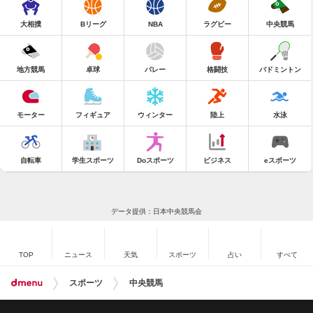
大相撲
Bリーグ
NBA
ラグビー
中央競馬
地方競馬
卓球
バレー
格闘技
バドミントン
モーター
フィギュア
ウィンター
陸上
水泳
自転車
学生スポーツ
Doスポーツ
ビジネス
eスポーツ
データ提供：日本中央競馬会
TOP
ニュース
天気
スポーツ
占い
すべて
スポーツ
中央競馬