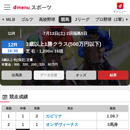
dメニュー
球
MLB
ゴルフ
高校野球
競馬
Jリーグ
プロ野球（2軍）
11R
7月13日(土) 2回福島5日
3歳以上1勝クラス(500万円以下)
12R
16:30
芝 右・1,200m 16頭
3歳以上 牝[指定] 定量
本賞金：800、320、200、120、80万円
出馬表
データ分析
オッズ
結果
競走成績
着順
枠番
馬番
馬名
着差
1
1
2
カピリナ
1.08.7
2
1
1
オンザヴィーナス
3馬身