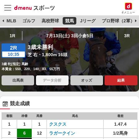
dメニュー
球
MLB
ゴルフ
高校野球
競馬
Jリーグ
プロ野球（2軍）
1R
7月13日(土) 3回小倉5日
3R
3歳未勝利
2R
10:35
芝 右・1,800m 16頭
3歳 牝[指定] 馬齢
本賞金：550、220、140、83、55万円
出馬表
データ分析
オッズ
結果
競走成績
着順
枠番
馬番
馬名
着差
1
1
1
クスクス
1.47.4
2
6
12
ラガークイン
1/2馬身