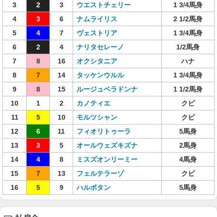
3
2
3
ウエストチェリー
1 3/4馬身
4
3
6
ナムライリス
2 1/2馬身
5
4
7
ヴェストリア
1 3/4馬身
6
2
4
ナリタセレーノ
1/2馬身
7
8
16
オクシタニア
ハナ
8
7
14
タッケンウルル
1 3/4馬身
9
8
15
ルージュベラドンナ
1 1/2馬身
10
1
2
カノティエ
クビ
11
5
10
モルツシャン
クビ
12
6
11
フィオリトゥーラ
5馬身
13
3
5
オールウェズキズナ
2馬身
14
4
8
ミスズオンリーミー
4馬身
15
7
13
フェルテラーゾ
クビ
16
5
9
ハルボタン
5馬身