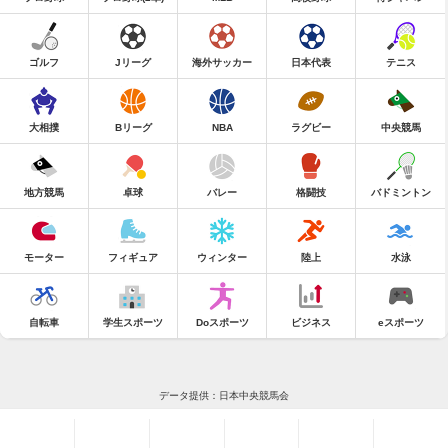
ゴルフ
Jリーグ
海外サッカー
日本代表
テニス
大相撲
Bリーグ
NBA
ラグビー
中央競馬
地方競馬
卓球
バレー
格闘技
バドミントン
モーター
フィギュア
ウィンター
陸上
水泳
自転車
学生スポーツ
Doスポーツ
ビジネス
eスポーツ
データ提供：日本中央競馬会