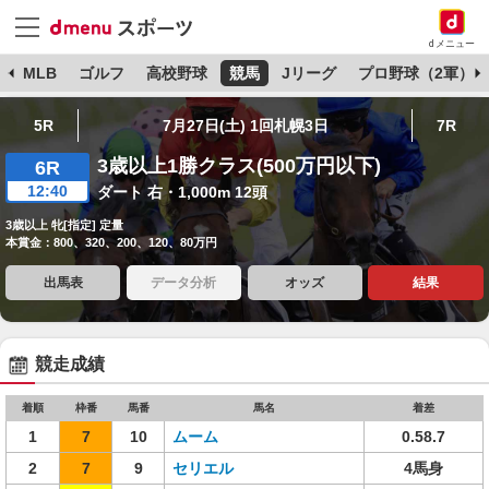
dメニュー
球
MLB
ゴルフ
高校野球
競馬
Jリーグ
プロ野球（2軍）
5R
7月27日(土) 1回札幌3日
7R
3歳以上1勝クラス(500万円以下)
6R
12:40
ダート 右・1,000m 12頭
3歳以上 牝[指定] 定量
本賞金：800、320、200、120、80万円
出馬表
データ分析
オッズ
結果
競走成績
着順
枠番
馬番
馬名
着差
1
7
10
ムーム
0.58.7
2
7
9
セリエル
4馬身