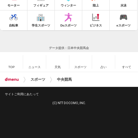
モーター
フィギュア
ウィンター
陸上
水泳
自転車
学生スポーツ
Doスポーツ
ビジネス
eスポーツ
データ提供：日本中央競馬会
TOP
ニュース
天気
スポーツ
占い
すべて
スポーツ
中央競馬
サイトご利用にあたって
(C) NTT DOCOMO, INC.