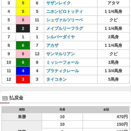
3
5
6
サザンレイク
アタマ
4
5
5
ニホンピロトッティ
1 1/4馬身
5
8
11
シュヴァルツリーベ
クビ
6
2
2
メイプルリーフラグ
1 1/4馬身
7
1
1
シルバーダイヤ
2馬身
8
6
7
アカザ
1 1/4馬身
9
8
12
サンマルリアン
クビ
10
6
8
ミッシーフォール
3馬身
11
4
4
プラティクレール
1 3/4馬身
12
3
3
タイコネン
5馬身
払戻金
種類
馬番
金額
単勝
10
470円
10
150円