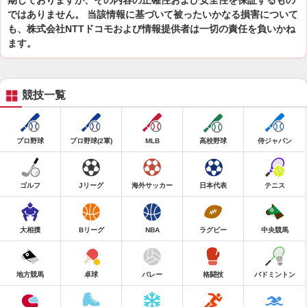
期しておりますが、その内容の正確性および安全性を保証するもの
ではありません。 当該情報に基づいて被ったいかなる損害について
も、株式会社NTTドコモおよび情報提供者は一切の責任を負いかね
ます。
競技一覧
プロ野球
プロ野球(2軍)
MLB
高校野球
侍ジャパン
ゴルフ
Jリーグ
海外サッカー
日本代表
テニス
大相撲
Bリーグ
NBA
ラグビー
中央競馬
地方競馬
卓球
バレー
格闘技
バドミントン