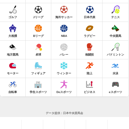
ゴルフ
Jリーグ
海外サッカー
日本代表
テニス
大相撲
Bリーグ
NBA
ラグビー
中央競馬
地方競馬
卓球
バレー
格闘技
バドミントン
モーター
フィギュア
ウィンター
陸上
水泳
自転車
学生スポーツ
Doスポーツ
ビジネス
eスポーツ
データ提供：日本中央競馬会