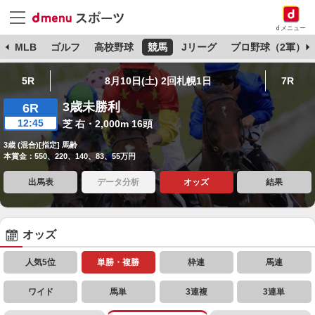
dメニュー
球
MLB
ゴルフ
高校野球
競馬
Jリーグ
プロ野球（2軍）
5R
8月10日(土) 2回札幌1日
7R
3歳未勝利
6R
12:45
芝 右・2,000m 16頭
3歳 (混合)[指定] 馬齢
本賞金：550、220、140、83、55万円
出馬表
データ分析
オッズ
結果
オッズ
人気5位
単勝・複勝
枠連
馬連
ワイド
馬単
3連複
3連単